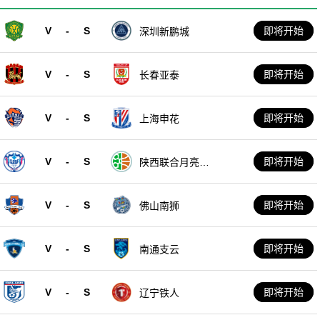
V
-
S
即将开始
深圳新鹏城
V
-
S
即将开始
长春亚泰
V
-
S
即将开始
上海申花
V
-
S
即将开始
陕西联合月亮泊
队
V
-
S
即将开始
佛山南狮
V
-
S
即将开始
南通支云
V
-
S
即将开始
辽宁铁人