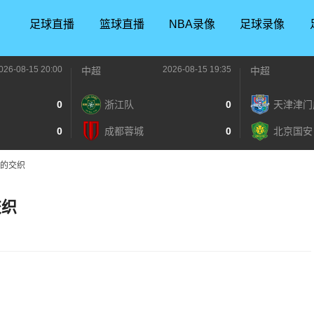
足球直播
篮球直播
NBA录像
足球录像
026-08-15 20:00
2026-08-15 19:35
中超
中超
0
浙江队
0
天津津门
0
成都蓉城
0
北京国安
憾的交织
交织