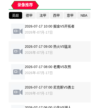
录像推荐
英超
德甲
法甲
西甲
意甲
NBA
2026-07-17 10:00 掘金VS开拓者
2026年-07月-17日
2026-07-17 09:00 热火VS猛龙
2026年-07月-17日
2026-07-17 08:00 老鹰VS灰熊
2026年-07月-17日
2026-07-17 07:00 尼克斯VS勇士
2026年-07月-17日
2026-07-17 06:00 公牛VS湖人