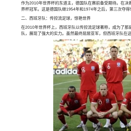
作为2010年世界杯的东道主，德国队在赛前备受期待。在
界杯冠军。这是德国队继1954年和1974年之后，第三次
二、西班牙队：传控流足球，惊艳世界
在2010年世界杯上，西班牙队以传控流足球著称，成为了
队，展现了强大的实力。虽然最终屈居亚军，但西班牙队在