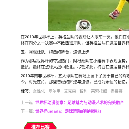
在2010年世界杯上，英格兰队的表现让人眼前一亮。他们
终在四分之一决赛中不敌西班牙队，但英格兰队在这届世界
五、阿根廷队：梅西的舞台，遗憾止步
作为那届世界杯的夺冠热门，阿根廷队在小组赛中表现强势
抵抗，最终在点球大战中败北。尽管如此，梅西在这届世界
2010年南非世界杯，五大球队在赛场上留下了属于自己的
今，时光荏苒，那些曾经的辉煌与遗憾，已成为永恒的记忆
标签
：
女性化
塞尔甲
艾克森
智利
莱索托超
揭幕赛
上一篇:
世界杯动漫创意：足球魅力与动漫艺术的完美融合
下一篇:
世界杯uidada：足球运动的独特魅力
推荐比赛