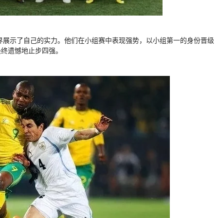
世界展示了自己的实力。他们在小组赛中表现强势，以小组第一的身份晋级
最终遗憾地止步四强。