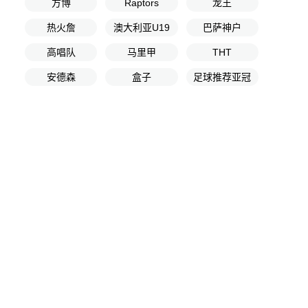
方博
Raptors
龙王
热火詹
澳大利亚U19
巴萨神户
高唱队
马里甲
THT
安德森
盒子
足球推荐亚冠