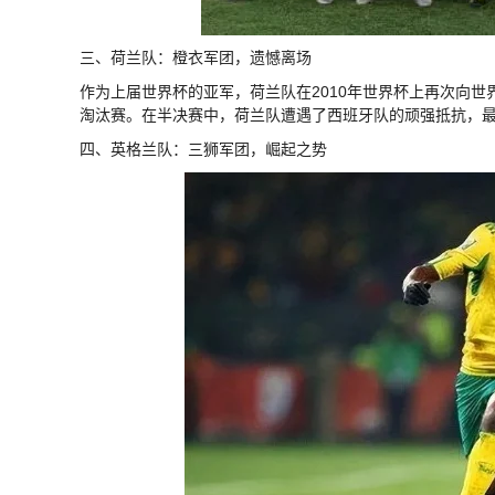
三、荷兰队：橙衣军团，遗憾离场
作为上届世界杯的亚军，荷兰队在2010年世界杯上再次向
淘汰赛。在半决赛中，荷兰队遭遇了西班牙队的顽强抵抗，
四、英格兰队：三狮军团，崛起之势