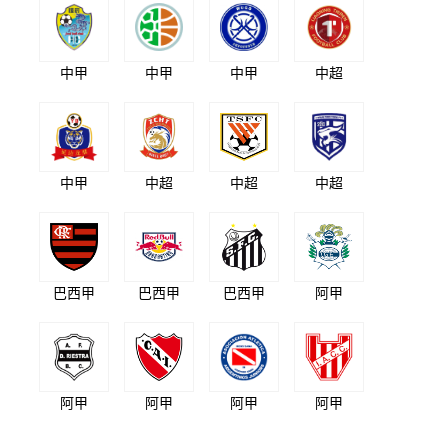
中甲
中甲
中甲
中超
中甲
中超
中超
中超
巴西甲
巴西甲
巴西甲
阿甲
阿甲
阿甲
阿甲
阿甲