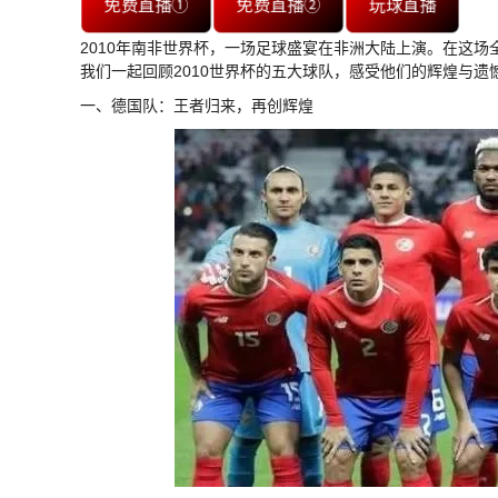
免费直播①
免费直播②
玩球直播
2010年南非世界杯，一场足球盛宴在非洲大陆上演。在这
我们一起回顾2010世界杯的五大球队，感受他们的辉煌与遗
一、德国队：王者归来，再创辉煌