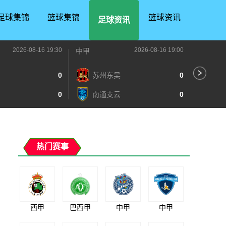
足球集锦
篮球集锦
篮球资讯
足球资讯
2026-08-16 19:30
2026-08-16 19:00
中甲
中甲
0
苏州东吴
0
深
0
南通支云
0
宁
热门赛事
西甲
巴西甲
中甲
中甲