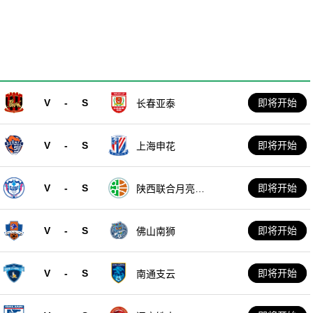
V
-
S
即将开始
长春亚泰
V
-
S
即将开始
上海申花
V
-
S
即将开始
陕西联合月亮泊
队
V
-
S
即将开始
佛山南狮
V
-
S
即将开始
南通支云