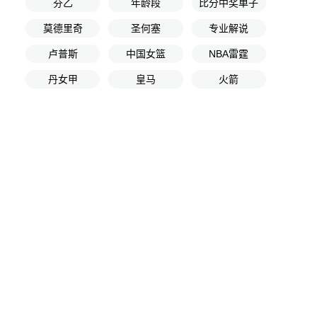
芬乙
年龄段
比分中奖单子
莫德里奇
圣何塞
专业解说
卢普斯
中国女篮
NBA雷霆
丹女甲
皇马
火箭