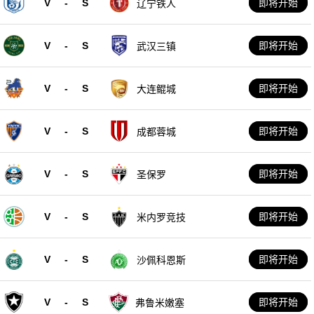
V
-
S
即将开始
辽宁铁人
V
-
S
即将开始
武汉三镇
V
-
S
即将开始
大连鲲城
V
-
S
即将开始
成都蓉城
V
-
S
即将开始
圣保罗
V
-
S
即将开始
米内罗竞技
V
-
S
即将开始
沙佩科恩斯
V
-
S
即将开始
弗鲁米嫩塞