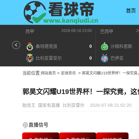
首页
2026-08-16 23:00
2
西甲
巴西甲
桑坦德竞技
0
沙佩科恩斯
比利亚雷亚尔
0
巴伊亚
当前位置:
>
>
网站首页
足球资讯
郭昊文闪耀U19世界杯！一探究
郭昊文闪耀U19世界杯！一探究竟，
助攻王
国安有直播
比利亚雷尔
2026-07-08 21:02:20
直播信号