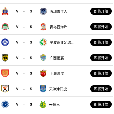
V
-
S
即将开始
深圳青年人
V
-
S
即将开始
青岛西海岸
V
-
S
即将开始
宁波职业足球俱
乐部
V
-
S
即将开始
广西恒宸
V
-
S
即将开始
上海海港
V
-
S
即将开始
天津津门虎
V
-
S
即将开始
米拉索