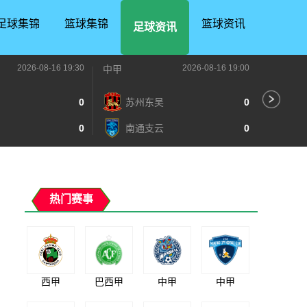
足球集锦
篮球集锦
篮球资讯
足球资讯
2026-08-16 19:30
2026-08-16 19:00
中甲
中甲
0
苏州东吴
0
深
0
南通支云
0
宁
热门赛事
西甲
巴西甲
中甲
中甲