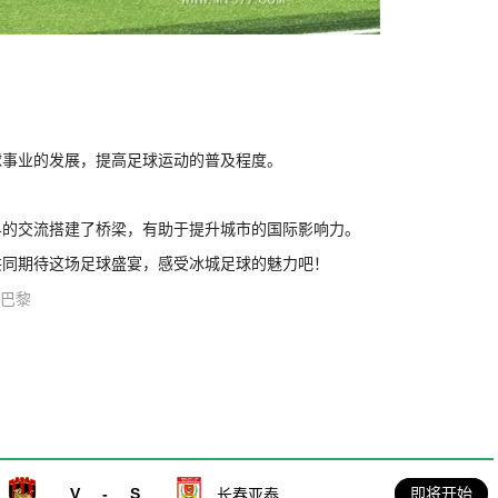
球事业的发展，提高足球运动的普及程度。
界的交流搭建了桥梁，有助于提升城市的国际影响力。
共同期待这场足球盛宴，感受冰城足球的魅力吧！
巴黎
V
-
S
即将开始
长春亚泰