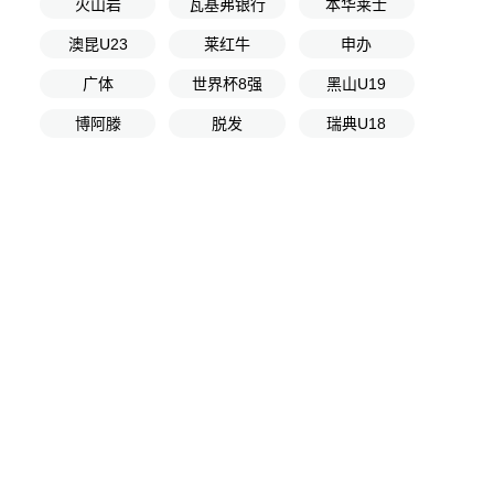
火山岩
瓦基弗银行
本华莱士
澳昆U23
莱红牛
申办
广体
世界杯8强
黑山U19
博阿滕
脱发
瑞典U18