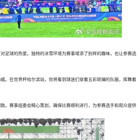
市对足球的热爱。独特的冰雪环境为赛事增添了别样的趣味，也让参赛选
助威。在世界杯哈尔滨站，你将看到球迷们穿着五彩斑斓的队服，挥舞着
细致。赛事组委会精心策划，确保比赛顺利进行，为参赛选手和观众提供