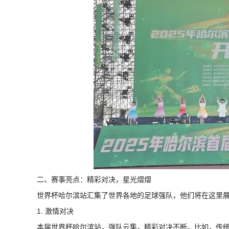
二、赛事亮点：精彩对决，星光熠熠
世界杯哈尔滨站汇集了世界各地的足球强队，他们将在这里
1. 激情对决
本届世界杯哈尔滨站，强队云集，精彩对决不断。比如，传统