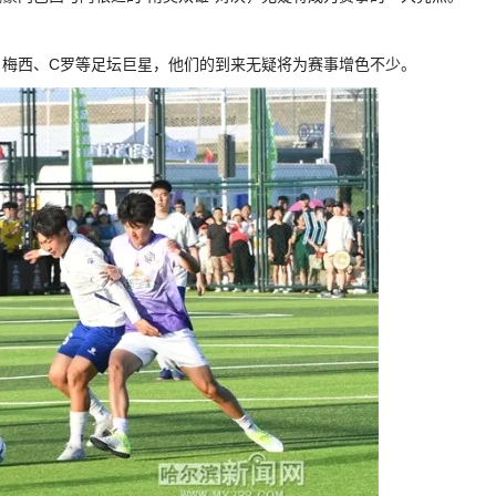
梅西、C罗等足坛巨星，他们的到来无疑将为赛事增色不少。