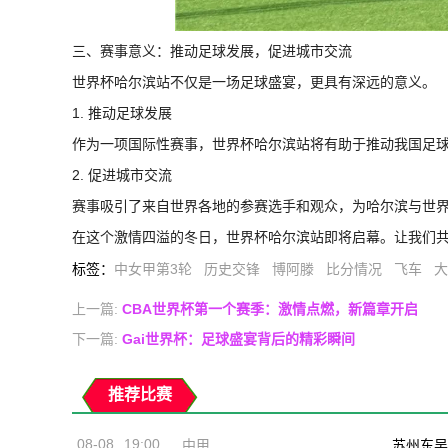
三、赛事意义：推动足球发展，促进城市交流
世界杯哈尔滨站不仅是一场足球盛宴，更具有深远的意义。
1. 推动足球发展
作为一项国际性赛事，世界杯哈尔滨站将有助于推动我国足
2. 促进城市交流
赛事吸引了来自世界各地的参赛选手和观众，为哈尔滨与世
在这个激情四溢的冬日，世界杯哈尔滨站即将启幕。让我们
标签
：
中女甲第3轮
历史交锋
博阿滕
比分情况
飞车
大
上一篇:
CBA世界杯第一个赛季：激情点燃，新篇章开启
下一篇:
Gai世界杯：足球盛宴背后的精彩瞬间
推荐比赛
08-08
19:00
中甲
苏州东吴