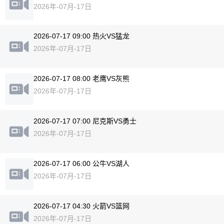
2026年-07月-17日
2026-07-17 09:00 热火VS猛龙
2026年-07月-17日
2026-07-17 08:00 老鹰VS灰熊
2026年-07月-17日
2026-07-17 07:00 尼克斯VS勇士
2026年-07月-17日
2026-07-17 06:00 公牛VS湖人
2026年-07月-17日
2026-07-17 04:30 火箭VS篮网
2026年-07月-17日