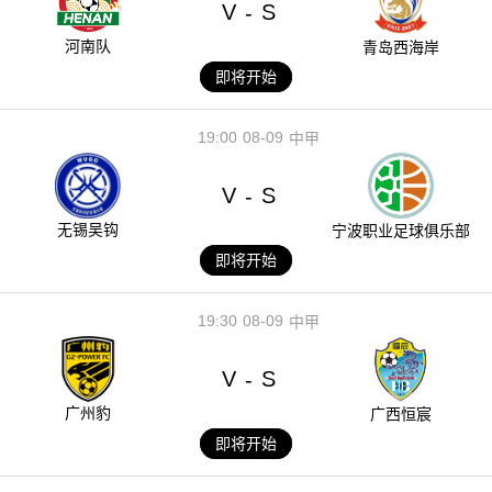
V
S
-
河南队
青岛西海岸
即将开始
19:00
08-09
中甲
V
S
-
无锡吴钩
宁波职业足球俱乐部
即将开始
19:30
08-09
中甲
V
S
-
广州豹
广西恒宸
即将开始