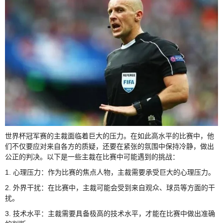
世界杯冠军赛的主裁面临着巨大的压力。在如此高水平的比赛中，他
们不仅要应对来自各方的质疑，还要在紧张的氛围中保持冷静，做出
公正的判决。以下是一些主裁在比赛中可能遇到的挑战：
1. 心理压力：作为比赛的焦点人物，主裁需要承受巨大的心理压力。
2. 外界干扰：在比赛中，主裁可能会受到来自观众、球员等方面的干
扰。
3. 技术水平：主裁需要具备极高的技术水平，才能在比赛中做出准确