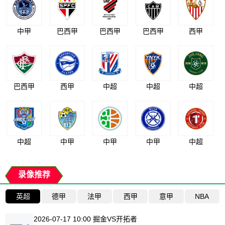
中甲
巴西甲
巴西甲
巴西甲
西甲
巴西甲
西甲
中超
中超
中超
中超
中甲
中甲
中甲
中超
录像推荐
英超
德甲
法甲
西甲
意甲
NBA
2026-07-17 10:00 掘金VS开拓者