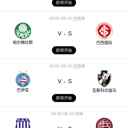
即将开始
03:00
08-10
巴西甲
V
S
-
帕尔梅拉斯
巴西国际
即将开始
03:00
08-10
巴西甲
V
S
-
巴伊亚
瓦斯科达伽马
即将开始
04:00
08-10
阿甲