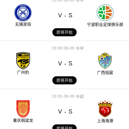
中甲
V
S
-
无锡吴钩
宁波职业足球俱乐部
即将开始
19:30
08-09
中甲
V
S
-
广州豹
广西恒宸
即将开始
19:35
08-09
中超
V
S
-
重庆铜梁龙
上海海港
即将开始