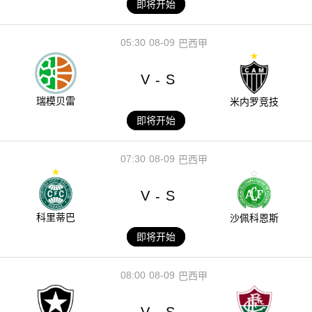
即将开始
05:30
08-09
巴西甲
V
S
-
瑞模贝雷
米内罗竞技
即将开始
07:30
08-09
巴西甲
V
S
-
科里蒂巴
沙佩科恩斯
即将开始
08:00
08-09
巴西甲