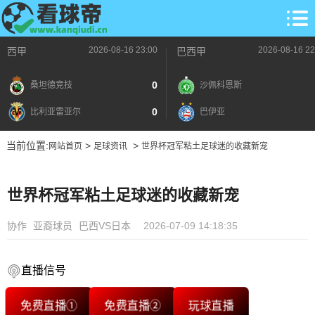
2026-08-16 23:00
2026-08-16 22
西甲
巴西甲
0
桑坦德竞技
沙佩科恩斯
0
比利亚雷亚尔
巴伊亚
当前位置:
>
>
网站首页
足球资讯
世界杯冠军粘土足球迷的收藏新宠
世界杯冠军粘土足球迷的收藏新宠
协作
亚裔球员
巴西VS日本
2026-07-09 14:18:35
直播信号
免费直播①
免费直播②
玩球直播