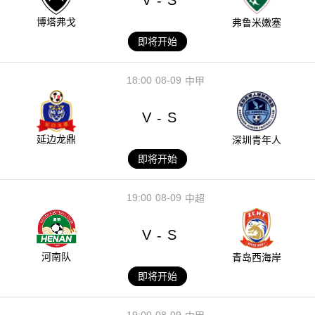
V
S
-
博塔弗戈
弗鲁米嫩塞
即将开始
18:00
08-09
中甲
V
S
-
延边龙鼎
深圳青年人
即将开始
19:00
08-09
中超
V
S
-
河南队
青岛西海岸
即将开始
19:00
08-09