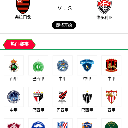
V
S
-
弗拉门戈
维多利亚
即将开始
热门赛事
西甲
巴西甲
中甲
中甲
中甲
中甲
巴西甲
巴西甲
巴西甲
西甲