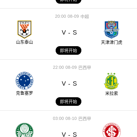
20:00
08-09
中超
V
S
-
山东泰山
天津津门虎
即将开始
22:00
08-09
巴西甲
V
S
-
克鲁塞罗
米拉索
即将开始
03:00
08-10
巴西甲
V
S
-