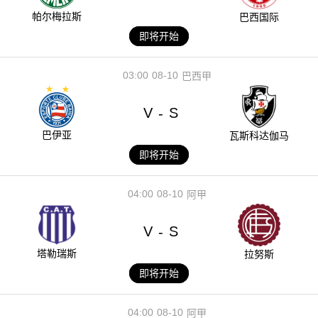
帕尔梅拉斯
巴西国际
即将开始
03:00
08-10
巴西甲
V
S
-
巴伊亚
瓦斯科达伽马
即将开始
04:00
08-10
阿甲
V
S
-
塔勒瑞斯
拉努斯
即将开始
04:00
08-10
阿甲