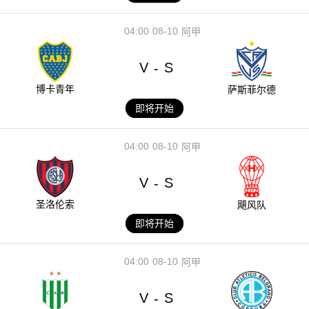
04:00
08-10
阿甲
V
S
-
博卡青年
萨斯菲尔德
即将开始
04:00
08-10
阿甲
V
S
-
圣洛伦索
飓风队
即将开始
04:00
08-10
阿甲
V
S
-