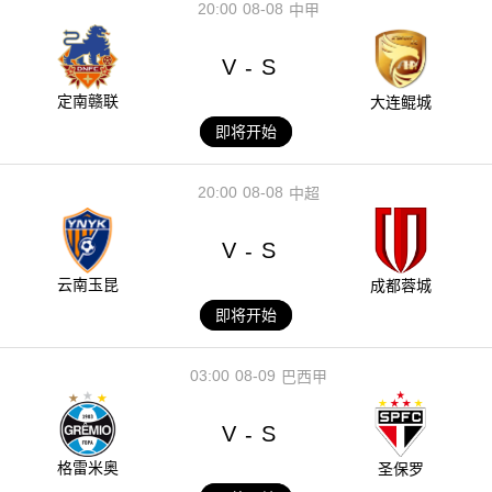
20:00
08-08
中甲
V
S
-
定南赣联
大连鲲城
即将开始
20:00
08-08
中超
V
S
-
云南玉昆
成都蓉城
即将开始
03:00
08-09
巴西甲
V
S
-
格雷米奥
圣保罗