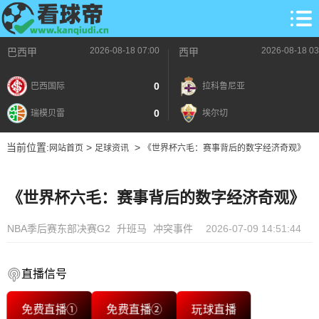
2026-08-18 07:00
2026-08-18 03
巴西甲
西甲
0
巴西国际
拉科鲁尼亚
0
瑞模贝雷
埃尔切
当前位置:
>
>
网站首页
足球资讯
《世界杯六毛：赛事背后的数字经济奇观》
《世界杯六毛：赛事背后的数字经济奇观》
NBA季后赛东部决赛G2
升班马
冲突事件
2026-07-09 14:51:44
直播信号
免费直播①
免费直播②
玩球直播