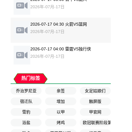
2026年-07月-17日
2026-07-17 04:30 火箭VS篮网
2026年-07月-17日
2026-07-17 04:00 雷霆VS独行侠
2026年-07月-17日
热门标签
乔治罗尼亚
亲签
女足姑娘们
宿迁队
增加
触屏版
雪豹
以甲
甲官网
浴盐
烤鸡
欧冠联赛阶段第7轮