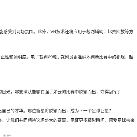
也能感受到现场氛围。此外，VR技术还将应用于裁判辅助、比赛回放等方
公正性和透明度。电子裁判将帮助裁判员更准确地判断比赛中的犯规、越
迷的目光。哪支球队能够在强手如云的比赛中脱颖而出，夺得冠军？
现出自己的才华。哪位新星将脱颖而出，成为下一个足球巨星？
上演。让我们共同期待这场盛大的赛事，见证更多精彩瞬间，感受足球带来
去世