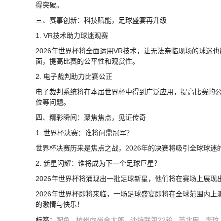
得突破。
三、赛事创新：科技赋能，足球盛宴再升级
1. VR技术助力球迷观赛
2026年世界杯将全面运用VR技术，让无法亲临现场的球迷
面，提高比赛的公平性和观赏性。
2. 电子裁判助力比赛公正
电子裁判系统将在本届世界杯中得到广泛应用，提高比赛的
位等问题。
四、精彩瞬间：聚焦焦点，见证传奇
1. 世界杯决赛：谁将问鼎冠军？
世界杯决赛历来是焦点之战，2026年的决赛将吸引全球球
2. 新星闪耀：谁将成为下一个足球巨星？
2026年世界杯将涌现出一批足球新星，他们将在赛场上展
2026年世界杯即将来临，一场足球盛宴即将在全球范围内
的激情与快乐！
标签
：
配色
杭州向尚金太郎
沙特联第22轮
英北甲
李玟