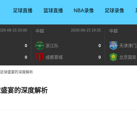
足球直播
篮球直播
NBA录像
足球录像
026-08-15 20:00
2026-08-15 19:35
中超
中超
0
浙江队
0
天津津门
0
成都蓉城
0
北京国安
场足球盛宴的深度解析
球盛宴的深度解析