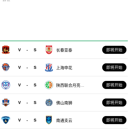
V
-
S
即将开始
长春亚泰
V
-
S
即将开始
上海申花
V
-
S
即将开始
陕西联合月亮泊
队
V
-
S
即将开始
佛山南狮
V
-
S
即将开始
南通支云