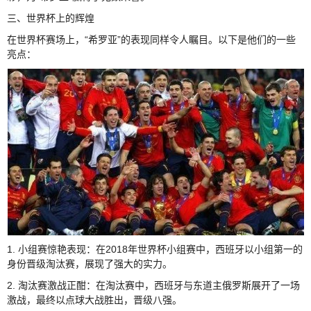
三、世界杯上的辉煌
在世界杯赛场上，“希罗亚”的表现同样令人瞩目。以下是他们的一些
亮点：
1. 小组赛惊艳表现：在2018年世界杯小组赛中，西班牙以小组第一的
身份晋级淘汰赛，展现了强大的实力。
2. 淘汰赛激战正酣：在淘汰赛中，西班牙与东道主俄罗斯展开了一场
激战，最终以点球大战胜出，晋级八强。