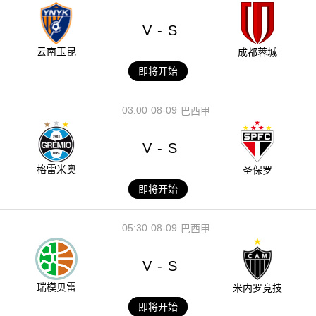
V
S
-
云南玉昆
成都蓉城
即将开始
03:00
08-09
巴西甲
V
S
-
格雷米奥
圣保罗
即将开始
05:30
08-09
巴西甲
V
S
-
瑞模贝雷
米内罗竞技
即将开始