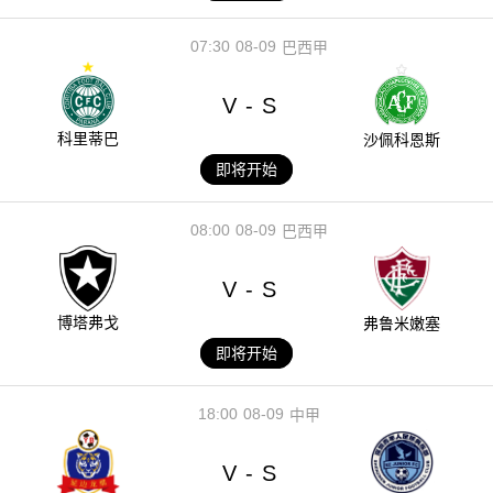
07:30
08-09
巴西甲
V
S
-
科里蒂巴
沙佩科恩斯
即将开始
08:00
08-09
巴西甲
V
S
-
博塔弗戈
弗鲁米嫩塞
即将开始
18:00
08-09
中甲
V
S
-