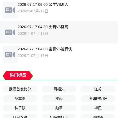
2026-07-17 06:00 公牛VS湖人
2026年-07月-17日
2026-07-17 04:30 火箭VS篮网
2026年-07月-17日
2026-07-17 04:00 雷霆VS独行侠
2026年-07月-17日
热门标签
武汉首发比分
阿福头
江苏
圣本图
罗丙
腾讯吧NBA
种子队
勋章
毕巴
尼日女联
NBA赛场上
谭德塞