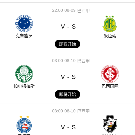
22:00
08-09
巴西甲
V
S
-
克鲁塞罗
米拉索
即将开始
03:00
08-10
巴西甲
V
S
-
帕尔梅拉斯
巴西国际
即将开始
03:00
08-10
巴西甲
V
S
-