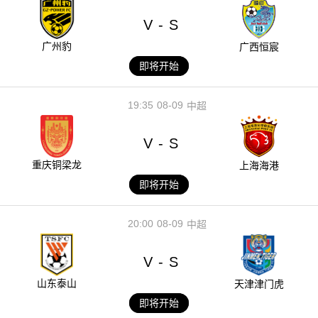
V
S
-
广州豹
广西恒宸
即将开始
19:35
08-09
中超
V
S
-
重庆铜梁龙
上海海港
即将开始
20:00
08-09
中超
V
S
-
山东泰山
天津津门虎
即将开始