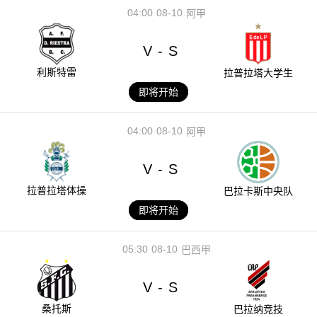
04:00
08-10
阿甲
V
S
-
利斯特雷
拉普拉塔大学生
即将开始
04:00
08-10
阿甲
V
S
-
拉普拉塔体操
巴拉卡斯中央队
即将开始
05:30
08-10
巴西甲
V
S
-
桑托斯
巴拉纳竞技