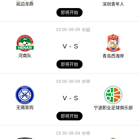
延边龙鼎
深圳青年人
即将开始
19:00
08-09
中超
V
S
-
河南队
青岛西海岸
即将开始
19:00
08-09
中甲
V
S
-
无锡吴钩
宁波职业足球俱乐部
即将开始
19:30
08-09
中甲