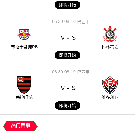
即将开始
05:30
08-10
巴西甲
V
S
-
布拉干蒂诺RB
科林蒂安
即将开始
06:30
08-10
巴西甲
V
S
-
弗拉门戈
维多利亚
即将开始
热门赛事