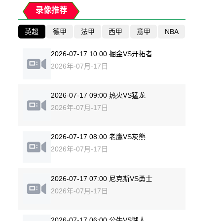
录像推荐
英超
德甲
法甲
西甲
意甲
NBA
2026-07-17 10:00 掘金VS开拓者
2026年-07月-17日
2026-07-17 09:00 热火VS猛龙
2026年-07月-17日
2026-07-17 08:00 老鹰VS灰熊
2026年-07月-17日
2026-07-17 07:00 尼克斯VS勇士
2026年-07月-17日
2026-07-17 06:00 公牛VS湖人