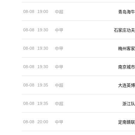
08-08
19:00
中超
青岛海牛
08-08
19:30
中甲
石家庄功夫
08-08
19:30
中甲
梅州客家
08-08
19:30
中甲
南京城市
08-08
19:35
中超
大连英博
08-08
19:35
中超
浙江队
08-08
20:00
中甲
定南赣联