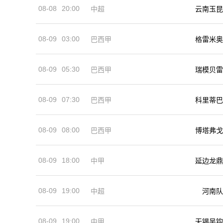
08-08
20:00
中超
云南玉昆
08-09
03:00
巴西甲
格雷米奥
08-09
05:30
巴西甲
瑞模贝雷
08-09
07:30
巴西甲
科里蒂巴
08-09
08:00
巴西甲
博塔弗戈
08-09
18:00
中甲
延边龙鼎
08-09
19:00
河南队
中超
08-09
19:00
中甲
无锡吴钩