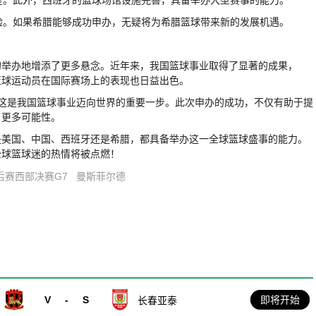
经验。如果希腊能够成功申办，无疑将为希腊篮球带来新的发展机遇。
的举办地增添了更多悬念。近年来，我国篮球事业取得了显著的成果，
篮球运动员在国际赛场上的表现也日益出色。
赛，这是我国篮球事业迈向世界的重要一步。此次申办的成功，不仅有助于提
了更多可能性。
是美国、中国、西班牙还是希腊，都具备举办这一全球篮球盛事的能力。
全球篮球迷的热情将被点燃！
后赛西部决赛G7
曼斯菲尔德
V
-
S
即将开始
长春亚泰