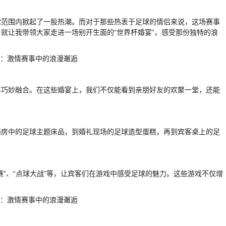
球范围内掀起了一股热潮。而对于那些热衷于足球的情侣来说，这场赛事
就让我带领大家走进一场别开生面的“世界杯婚宴”，感受那份独特的浪
事巧妙融合。在这些婚宴上，我们不仅能看到亲朋好友的欢聚一堂，还能
婚房中的足球主题床品，到婚礼现场的足球造型蛋糕，再到宾客桌上的足
”、“点球大战”等，让宾客们在游戏中感受足球的魅力。这些游戏不仅增