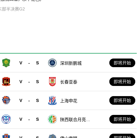
东部半决赛G2
V
-
S
即将开始
深圳新鹏城
V
-
S
即将开始
长春亚泰
V
-
S
即将开始
上海申花
V
-
S
即将开始
陕西联合月亮泊
队
V
-
S
即将开始