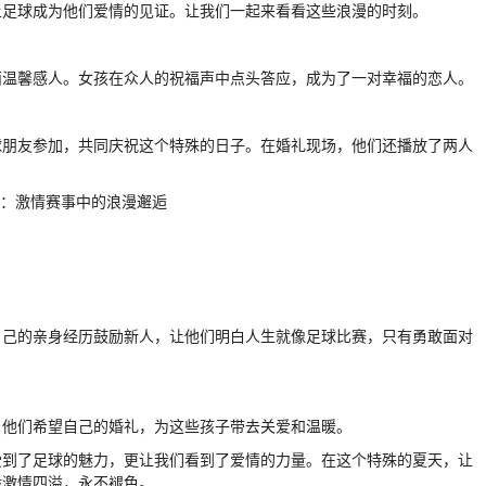
让足球成为他们爱情的见证。让我们一起来看看这些浪漫的时刻。
面温馨感人。女孩在众人的祝福声中点头答应，成为了一对幸福的恋人。
球朋友参加，共同庆祝这个特殊的日子。在婚礼现场，他们还播放了两人
。
自己的亲身经历鼓励新人，让他们明白人生就像足球比赛，只有勇敢面对
。他们希望自己的婚礼，为这些孩子带去关爱和温暖。
受到了足球的魅力，更让我们看到了爱情的力量。在这个特殊的夏天，让
般激情四溢，永不褪色。