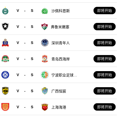
V
-
S
即将开始
沙佩科恩斯
V
-
S
即将开始
弗鲁米嫩塞
V
-
S
即将开始
深圳青年人
V
-
S
即将开始
青岛西海岸
V
-
S
即将开始
宁波职业足球俱
乐部
V
-
S
即将开始
广西恒宸
V
-
S
即将开始
上海海港