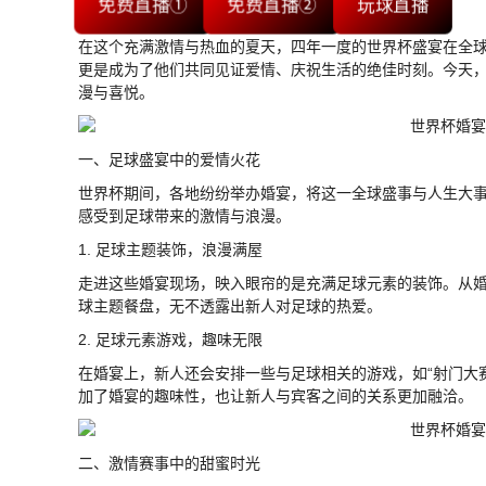
免费直播①
免费直播②
玩球直播
在这个充满激情与热血的夏天，四年一度的世界杯盛宴在全
更是成为了他们共同见证爱情、庆祝生活的绝佳时刻。今天，
漫与喜悦。
一、足球盛宴中的爱情火花
世界杯期间，各地纷纷举办婚宴，将这一全球盛事与人生大
感受到足球带来的激情与浪漫。
1. 足球主题装饰，浪漫满屋
走进这些婚宴现场，映入眼帘的是充满足球元素的装饰。从
球主题餐盘，无不透露出新人对足球的热爱。
2. 足球元素游戏，趣味无限
在婚宴上，新人还会安排一些与足球相关的游戏，如“射门大赛
加了婚宴的趣味性，也让新人与宾客之间的关系更加融洽。
二、激情赛事中的甜蜜时光