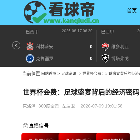
首页
2026-08-17 06:30
2
巴西甲
巴西甲
科林蒂安
0
维多利亚
克鲁塞罗
0
博塔弗戈
当前位置:
>
>
网站首页
足球资讯
世界杯会费：足球盛宴背后的经济
世界杯会费：足球盛宴背后的经济密码
克洛泽
360度全景
左后卫
2026-07-09 19:01:58
直播信号