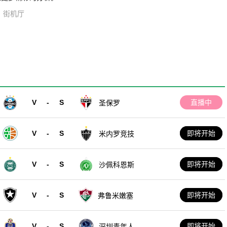
街机厅
V
-
S
直播中
圣保罗
V
-
S
即将开始
米内罗竞技
V
-
S
即将开始
沙佩科恩斯
V
-
S
即将开始
弗鲁米嫩塞
V
-
S
即将开始
深圳青年人