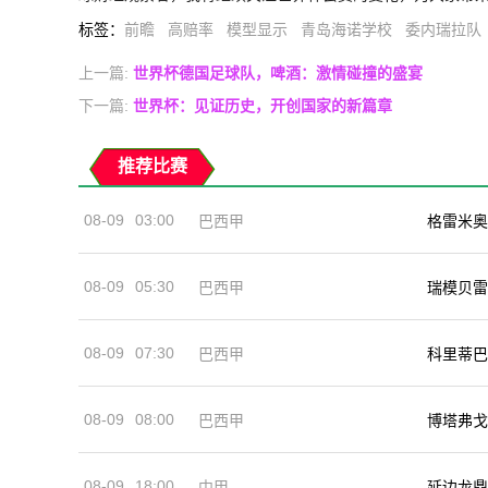
标签
：
前瞻
高赔率
模型显示
青岛海诺学校
委内瑞拉队
上一篇:
世界杯德国足球队，啤酒：激情碰撞的盛宴
下一篇:
世界杯：见证历史，开创国家的新篇章
推荐比赛
08-09
03:00
巴西甲
格雷米奥
08-09
05:30
巴西甲
瑞模贝雷
08-09
07:30
巴西甲
科里蒂巴
08-09
08:00
巴西甲
博塔弗戈
08-09
18:00
中甲
延边龙鼎