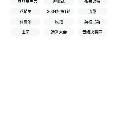
广西燕京民大
迪亚兹
布莱恩特
乔希尔
2034杯第1轮
流量
费雷尔
反跑
英格尼斯
出局
选秀大会
晋级决赛圈