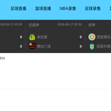
足球直播
篮球直播
NBA录像
足球录像
026-08-17 05:30
2026-08-17 05:30
巴西甲
阿甲
0
米拉索
0
竞技俱乐
0
弗拉门戈
0
班菲尔德
密码