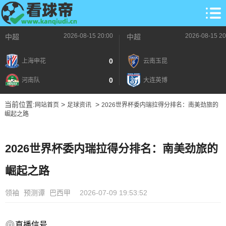
2026-08-15 20:00
2026-08-15 20
中超
中超
0
上海申花
云南玉昆
0
河南队
大连英博
当前位置:
>
>
网站首页
足球资讯
2026世界杯委内瑞拉得分排名：南美劲旅的
崛起之路
2026世界杯委内瑞拉得分排名：南美劲旅的
崛起之路
领袖
预测谭
巴西甲
2026-07-09 19:53:52
直播信号