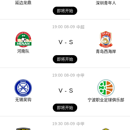
延边龙鼎
深圳青年人
即将开始
19:00
08-09
中超
V
S
-
河南队
青岛西海岸
即将开始
19:00
08-09
中甲
V
S
-
无锡吴钩
宁波职业足球俱乐部
即将开始
19:30
08-09
中甲