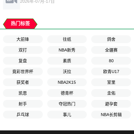
2026年-07月-17日
热门标签
大前锋
往纸
鸽舍
双打
NBA新秀
全疆赛
复盘
素质
80
竟彩世界杯
沃拉
欧青U17
获奖者
NBA2K15
室里
凯恩
德青杯
圭佑
射手
夺冠热门
避孕套
乒乓球
事儿
NBA长剪辑