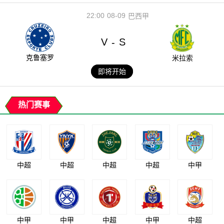
22:00
08-09
巴西甲
V
S
-
克鲁塞罗
米拉索
即将开始
热门赛事
中超
中超
中超
中超
中甲
中甲
中甲
中超
中甲
中超