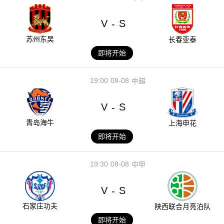
V
S
-
苏州东吴
长春亚泰
即将开始
19:00
08-08
中超
V
S
-
青岛海牛
上海申花
即将开始
19:30
08-08
中甲
V
S
-
石家庄功夫
陕西联合月亮泊队
即将开始