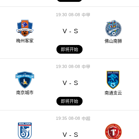
19:30
08-08
中甲
V
S
-
梅州客家
佛山南狮
即将开始
19:30
08-08
中甲
V
S
-
南京城市
南通支云
即将开始
19:35
08-08
中超
V
S
-