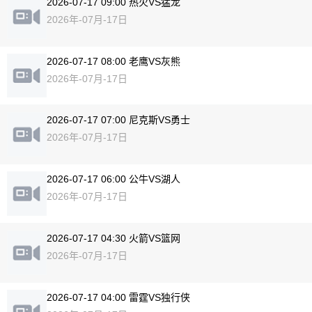
2026-07-17 09:00 热火VS猛龙
2026年-07月-17日
2026-07-17 08:00 老鹰VS灰熊
2026年-07月-17日
2026-07-17 07:00 尼克斯VS勇士
2026年-07月-17日
2026-07-17 06:00 公牛VS湖人
2026年-07月-17日
2026-07-17 04:30 火箭VS篮网
2026年-07月-17日
2026-07-17 04:00 雷霆VS独行侠