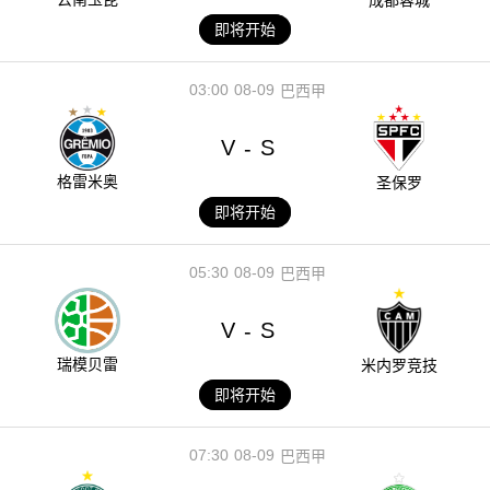
即将开始
03:00
08-09
巴西甲
V
S
-
格雷米奥
圣保罗
即将开始
05:30
08-09
巴西甲
V
S
-
瑞模贝雷
米内罗竞技
即将开始
07:30
08-09
巴西甲