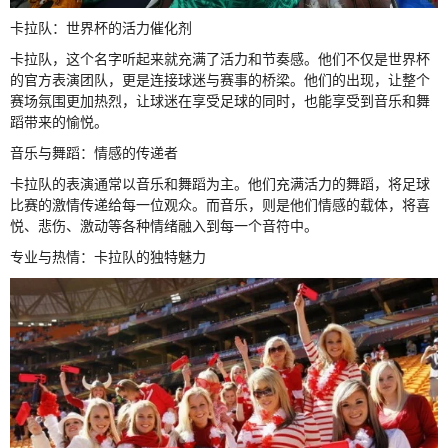
卡拉队：世界杯的活力催化剂
卡拉队，这个名字听起来就充满了活力和节奏感。他们不仅是世界杯
的官方表演团队，更是连接球迷与赛事的桥梁。他们的出现，让整个
赛场氛围更加热烈，让球迷在享受足球的同时，也能享受到音乐和舞
蹈带来的愉悦。
音乐与舞蹈：情感的传递者
卡拉队的表演通常以音乐和舞蹈为主。他们充满活力的舞蹈，将足球
比赛的激情传递给每一位观众。而音乐，则是他们情感的载体，将喜
悦、悲伤、激动等各种情绪融入到每一个音符中。
专业与热情：卡拉队的独特魅力