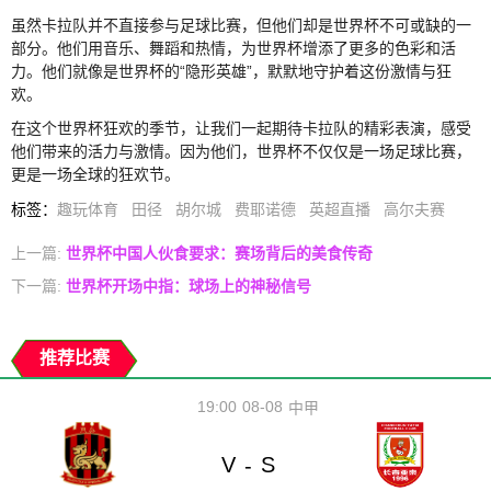
虽然卡拉队并不直接参与足球比赛，但他们却是世界杯不可或缺的一
部分。他们用音乐、舞蹈和热情，为世界杯增添了更多的色彩和活
力。他们就像是世界杯的“隐形英雄”，默默地守护着这份激情与狂
欢。
在这个世界杯狂欢的季节，让我们一起期待卡拉队的精彩表演，感受
他们带来的活力与激情。因为他们，世界杯不仅仅是一场足球比赛，
更是一场全球的狂欢节。
标签
：
趣玩体育
田径
胡尔城
费耶诺德
英超直播
高尔夫赛
上一篇:
世界杯中国人伙食要求：赛场背后的美食传奇
下一篇:
世界杯开场中指：球场上的神秘信号
推荐比赛
19:00
08-08
中甲
V
S
-