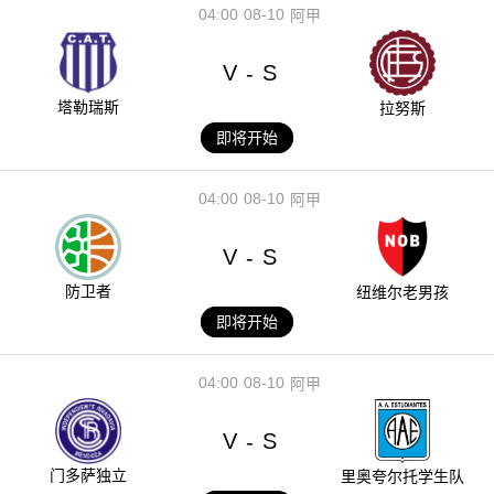
04:00
08-10
阿甲
V
S
-
塔勒瑞斯
拉努斯
即将开始
04:00
08-10
阿甲
V
S
-
防卫者
纽维尔老男孩
即将开始
04:00
08-10
阿甲
V
S
-
门多萨独立
里奥夸尔托学生队