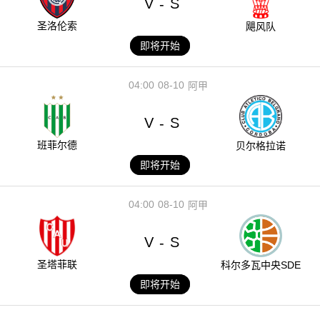
V
S
-
圣洛伦索
飓风队
即将开始
04:00
08-10
阿甲
V
S
-
班菲尔德
贝尔格拉诺
即将开始
04:00
08-10
阿甲
V
S
-
圣塔菲联
科尔多瓦中央SDE
即将开始