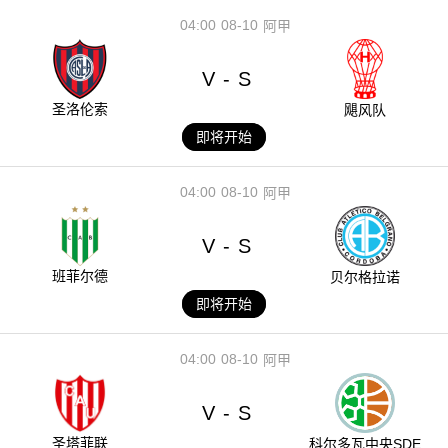
04:00
08-10
阿甲
V
S
-
圣洛伦索
飓风队
即将开始
04:00
08-10
阿甲
V
S
-
班菲尔德
贝尔格拉诺
即将开始
04:00
08-10
阿甲
V
S
-
圣塔菲联
科尔多瓦中央SDE