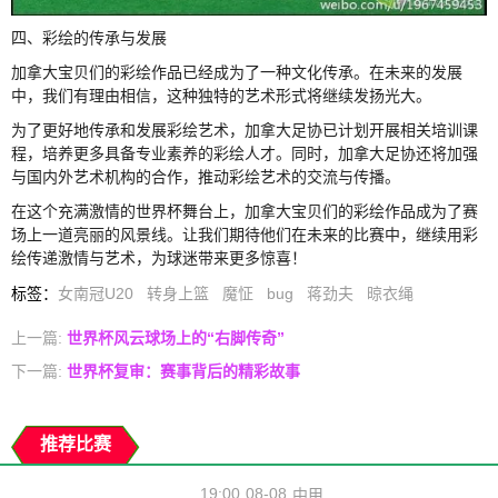
四、彩绘的传承与发展
加拿大宝贝们的彩绘作品已经成为了一种文化传承。在未来的发展
中，我们有理由相信，这种独特的艺术形式将继续发扬光大。
为了更好地传承和发展彩绘艺术，加拿大足协已计划开展相关培训课
程，培养更多具备专业素养的彩绘人才。同时，加拿大足协还将加强
与国内外艺术机构的合作，推动彩绘艺术的交流与传播。
在这个充满激情的世界杯舞台上，加拿大宝贝们的彩绘作品成为了赛
场上一道亮丽的风景线。让我们期待他们在未来的比赛中，继续用彩
绘传递激情与艺术，为球迷带来更多惊喜！
标签
：
女南冠U20
转身上篮
魔怔
bug
蒋劲夫
晾衣绳
上一篇:
世界杯风云球场上的“右脚传奇”
下一篇:
世界杯复审：赛事背后的精彩故事
推荐比赛
19:00
08-08
中甲