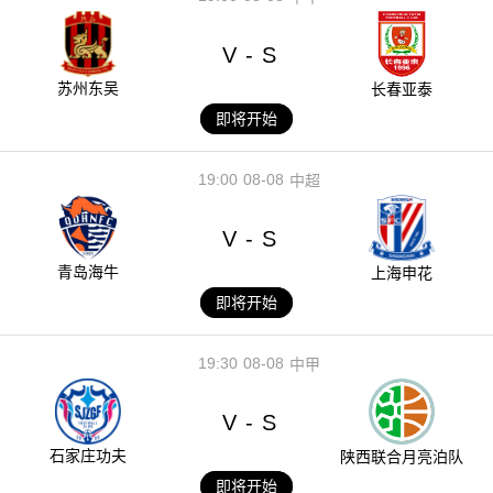
V
S
-
苏州东吴
长春亚泰
即将开始
19:00
08-08
中超
V
S
-
青岛海牛
上海申花
即将开始
19:30
08-08
中甲
V
S
-
石家庄功夫
陕西联合月亮泊队
即将开始