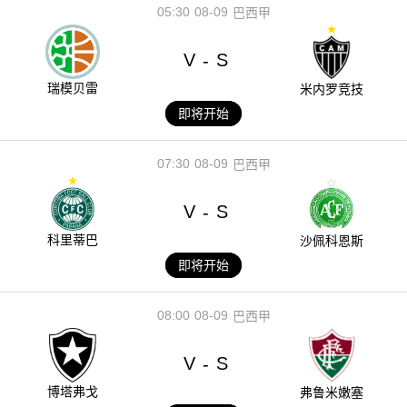
05:30
08-09
巴西甲
V
S
-
瑞模贝雷
米内罗竞技
即将开始
07:30
08-09
巴西甲
V
S
-
科里蒂巴
沙佩科恩斯
即将开始
08:00
08-09
巴西甲
V
S
-
博塔弗戈
弗鲁米嫩塞