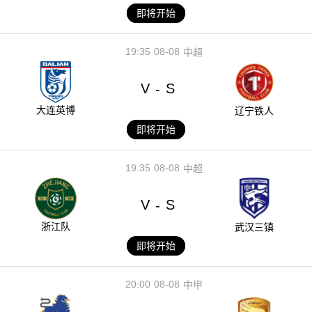
即将开始
19:35
08-08
中超
V
S
-
大连英博
辽宁铁人
即将开始
19:35
08-08
中超
V
S
-
浙江队
武汉三镇
即将开始
20:00
08-08
中甲