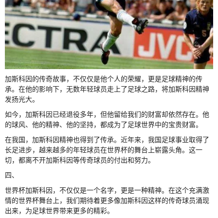
加斯科因的传奇故事，不仅仅是他个人的荣耀，更是足球精神的传
承。在他的影响下，无数年轻球员走上了足球之路，将加斯科因精神
发扬光大。
如今，加斯科因已经退役多年，但他留给我们的财富却依然存在。他
的球风、他的精神、他的坚持，都成为了足球世界中的宝贵财富。
在我国，加斯科因精神也得到了传承。近年来，我国足球事业取得了
长足进步，越来越多的年轻球员在世界杯的舞台上崭露头角。这一
切，都离不开加斯科因等传奇球员的付出和努力。
四、
世界杯加斯科因，不仅仅是一个名字，更是一种精神。在这个充满激
情的世界杯舞台上，我们期待着更多像加斯科因这样的传奇球员涌现
出来，为足球世界带来更多的精彩。