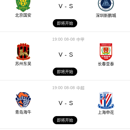
V
S
-
北京国安
深圳新鹏城
即将开始
19:00
08-08
中甲
V
S
-
苏州东吴
长春亚泰
即将开始
19:00
08-08
中超
V
S
-
青岛海牛
上海申花
即将开始