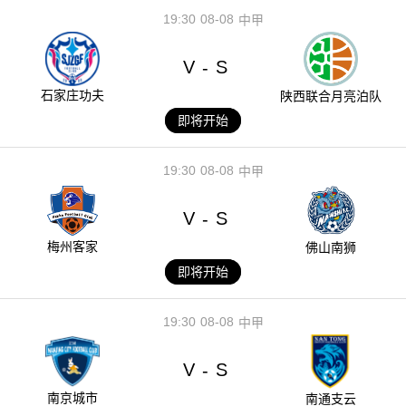
19:30
08-08
中甲
V
S
-
石家庄功夫
陕西联合月亮泊队
即将开始
19:30
08-08
中甲
V
S
-
梅州客家
佛山南狮
即将开始
19:30
08-08
中甲
V
S
-
南京城市
南通支云