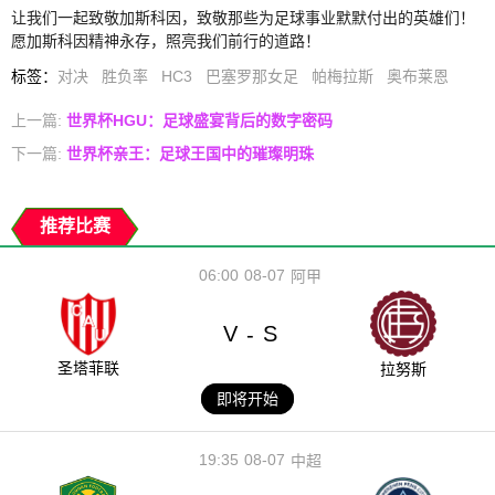
让我们一起致敬加斯科因，致敬那些为足球事业默默付出的英雄们！
愿加斯科因精神永存，照亮我们前行的道路！
标签
：
对决
胜负率
HC3
巴塞罗那女足
帕梅拉斯
奥布莱恩
上一篇:
世界杯HGU：足球盛宴背后的数字密码
下一篇:
世界杯亲王：足球王国中的璀璨明珠
推荐比赛
06:00
08-07
阿甲
V
S
-
圣塔菲联
拉努斯
即将开始
19:35
08-07
中超