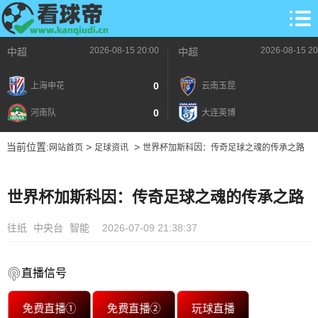
2026-08-15 20:00
2026-08-15 20
中超
中超
0
上海申花
云南玉昆
0
河南队
大连英博
当前位置:
>
>
网站首页
足球资讯
世界杯加斯科因：传奇足球之魂的传承之路
世界杯加斯科因：传奇足球之魂的传承之路
往纸
中央台
智能
2026-07-09 21:38:37
直播信号
免费直播①
免费直播②
玩球直播