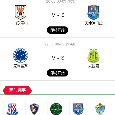
20:00
08-09
中超
V
S
-
山东泰山
天津津门虎
即将开始
22:00
08-09
巴西甲
V
S
-
克鲁塞罗
米拉索
即将开始
热门赛事