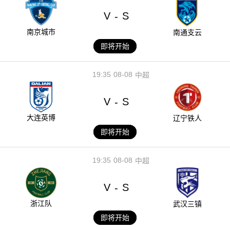
V
S
-
南京城市
南通支云
即将开始
19:35
08-08
中超
V
S
-
大连英博
辽宁铁人
即将开始
19:35
08-08
中超
V
S
-
浙江队
武汉三镇
即将开始