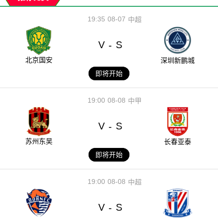
19:35
08-07
中超
V
S
-
北京国安
深圳新鹏城
即将开始
19:00
08-08
中甲
V
S
-
苏州东吴
长春亚泰
即将开始
19:00
08-08
中超
V
S
-