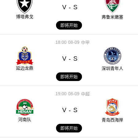
V
S
-
博塔弗戈
弗鲁米嫩塞
即将开始
18:00
08-09
中甲
V
S
-
延边龙鼎
深圳青年人
即将开始
19:00
08-09
中超
V
S
-
河南队
青岛西海岸
即将开始