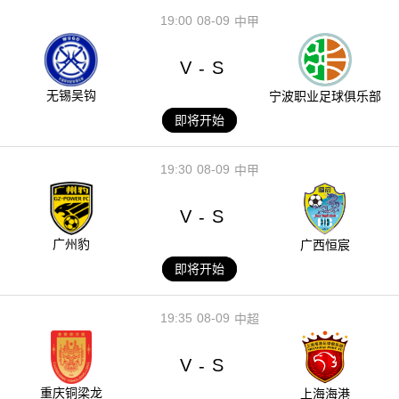
19:00
08-09
中甲
V
S
-
无锡吴钩
宁波职业足球俱乐部
即将开始
19:30
08-09
中甲
V
S
-
广州豹
广西恒宸
即将开始
19:35
08-09
中超
V
S
-
重庆铜梁龙
上海海港