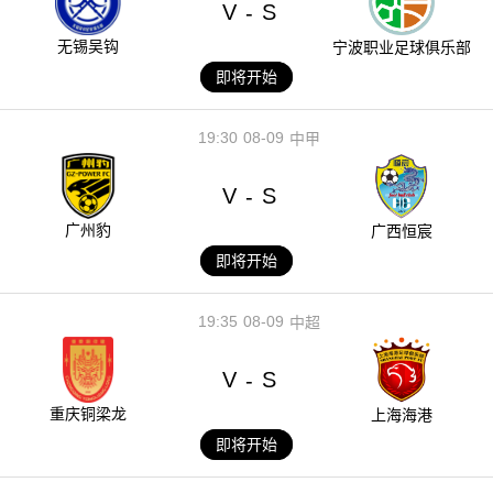
V
S
-
无锡吴钩
宁波职业足球俱乐部
即将开始
19:30
08-09
中甲
V
S
-
广州豹
广西恒宸
即将开始
19:35
08-09
中超
V
S
-
重庆铜梁龙
上海海港
即将开始