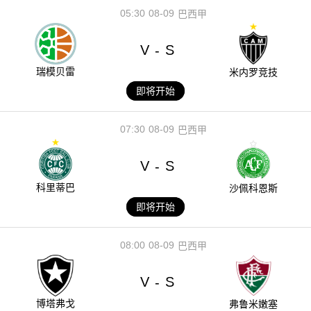
05:30
08-09
巴西甲
V
S
-
瑞模贝雷
米内罗竞技
即将开始
07:30
08-09
巴西甲
V
S
-
科里蒂巴
沙佩科恩斯
即将开始
08:00
08-09
巴西甲
V
S
-
博塔弗戈
弗鲁米嫩塞