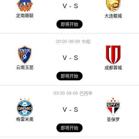
V
S
-
定南赣联
大连鲲城
即将开始
20:00
08-08
中超
V
S
-
云南玉昆
成都蓉城
即将开始
03:00
08-09
巴西甲
V
S
-
格雷米奥
圣保罗
即将开始