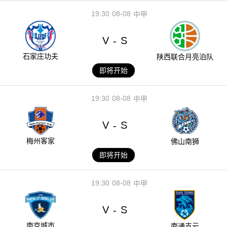
19:30
08-08
中甲
V
S
-
石家庄功夫
陕西联合月亮泊队
即将开始
19:30
08-08
中甲
V
S
-
梅州客家
佛山南狮
即将开始
19:30
08-08
中甲
V
S
-
南京城市
南通支云