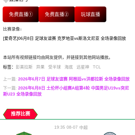
免费直播①
免费直播②
玩球直播
比赛录像↓
[爱奇艺]06月8日 足球友谊赛 克罗地亚vs斯洛文尼亚 全场录像回放
本站所有视频链接均由网友提供，并链接到其他网站播放。
标签
：
彭美拉斯
异果
受半球
海底
远星神
TCL
上一篇:
2026年6月7日 足球友谊赛 阿根廷vs洪都拉斯 全场录像回放
下一篇:
2026年6月8日 土伦杯小组赛A组第4轮 中国男足U19vs突尼
斯U23 全场录像回放
推荐比赛
19:35
08-07
中超