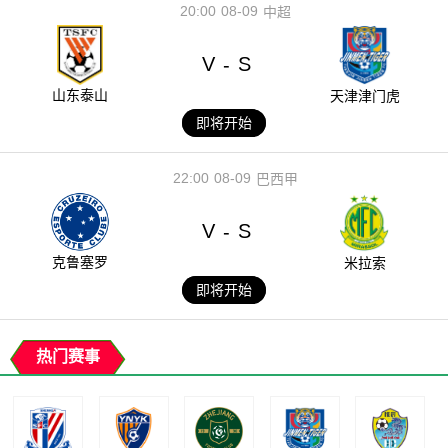
20:00
08-09
中超
V
S
-
山东泰山
天津津门虎
即将开始
22:00
08-09
巴西甲
V
S
-
克鲁塞罗
米拉索
即将开始
热门赛事