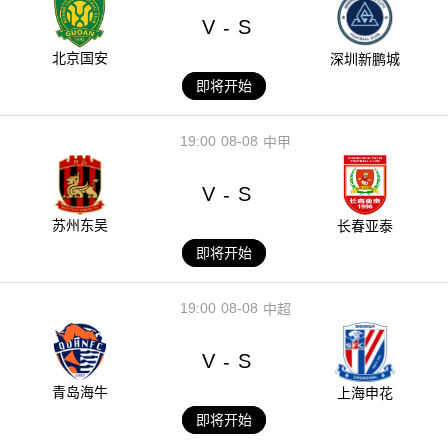
V
S
-
北京国安
深圳新鹏城
即将开始
19:00
08-08
中甲
V
S
-
苏州东吴
长春亚泰
即将开始
19:00
08-08
中超
V
S
-
青岛海牛
上海申花
即将开始