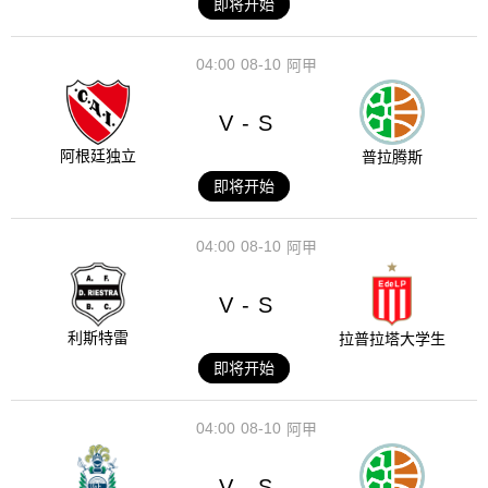
即将开始
04:00
08-10
阿甲
V
S
-
阿根廷独立
普拉腾斯
即将开始
04:00
08-10
阿甲
V
S
-
利斯特雷
拉普拉塔大学生
即将开始
04:00
08-10
阿甲
V
S
-