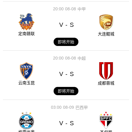
20:00
08-08
中甲
V
S
-
定南赣联
大连鲲城
即将开始
20:00
08-08
中超
V
S
-
云南玉昆
成都蓉城
即将开始
03:00
08-09
巴西甲
V
S
-