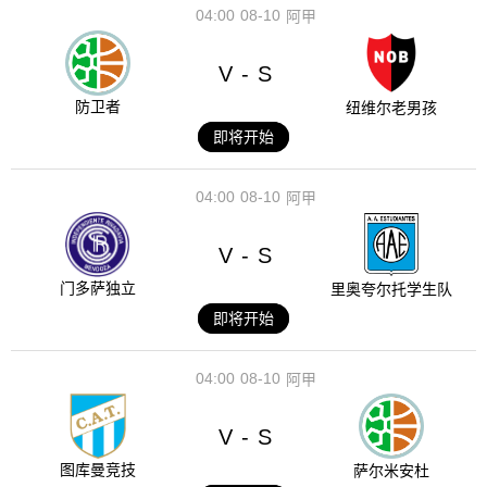
04:00
08-10
阿甲
V
S
-
防卫者
纽维尔老男孩
即将开始
04:00
08-10
阿甲
V
S
-
门多萨独立
里奥夸尔托学生队
即将开始
04:00
08-10
阿甲
V
S
-
图库曼竞技
萨尔米安杜