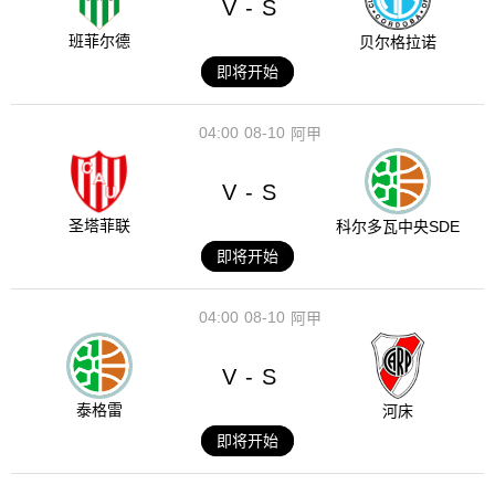
V
S
-
班菲尔德
贝尔格拉诺
即将开始
04:00
08-10
阿甲
V
S
-
圣塔菲联
科尔多瓦中央SDE
即将开始
04:00
08-10
阿甲
V
S
-
泰格雷
河床
即将开始