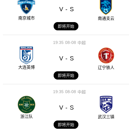
V
S
-
南京城市
南通支云
即将开始
19:35
08-08
中超
V
S
-
大连英博
辽宁铁人
即将开始
19:35
08-08
中超
V
S
-
浙江队
武汉三镇
即将开始