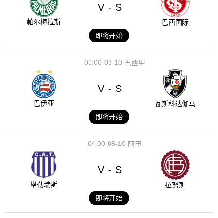
V
S
-
帕尔梅拉斯
巴西国际
即将开始
03:00
08-10
巴西甲
V
S
-
巴伊亚
瓦斯科达伽马
即将开始
04:00
08-10
阿甲
V
S
-
塔勒瑞斯
拉努斯
即将开始