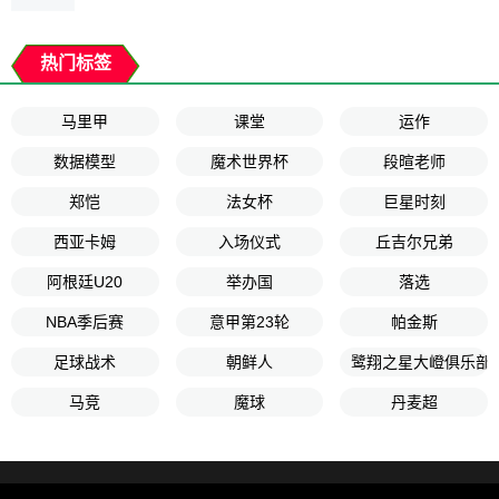
热门标签
马里甲
课堂
运作
数据模型
魔术世界杯
段暄老师
郑恺
法女杯
巨星时刻
西亚卡姆
入场仪式
丘吉尔兄弟
阿根廷U20
举办国
落选
NBA季后赛
意甲第23轮
帕金斯
足球战术
朝鲜人
鹭翔之星大嶝俱乐部
马竞
魔球
丹麦超