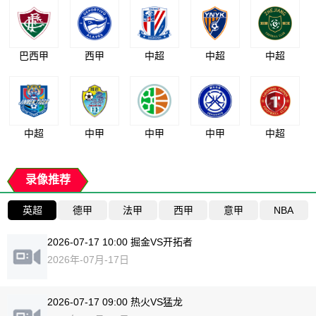
巴西甲
西甲
中超
中超
中超
中超
中甲
中甲
中甲
中超
录像推荐
英超
德甲
法甲
西甲
意甲
NBA
2026-07-17 10:00 掘金VS开拓者
2026年-07月-17日
2026-07-17 09:00 热火VS猛龙