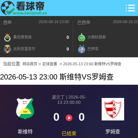
2026-08-16 23:00
2026-08-16 22
西甲
巴西甲
0
桑坦德竞技
沙佩科恩斯
0
比利亚雷亚尔
巴伊亚
当前位置:
>
>
网站首页
足球直播
2026-05-13 23:00 斯维特VS罗姆查
2026-05-13 23:00 斯维特VS罗姆查
波兰丁 | 2026-05-
13 23:00:00
0
0
斯维特
罗姆查
已结束