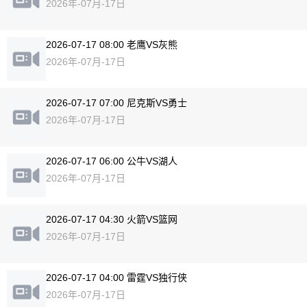
2026年-07月-17日
2026-07-17 08:00 老鹰VS灰熊
2026年-07月-17日
2026-07-17 07:00 尼克斯VS勇士
2026年-07月-17日
2026-07-17 06:00 公牛VS湖人
2026年-07月-17日
2026-07-17 04:30 火箭VS篮网
2026年-07月-17日
2026-07-17 04:00 雷霆VS独行侠
2026年-07月-17日