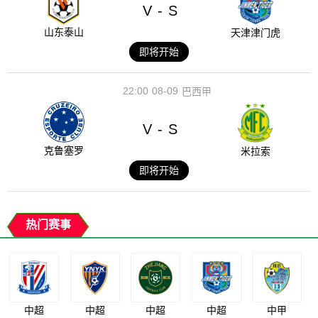
V
S
-
山东泰山
天津津门虎
即将开始
22:00
08-09
巴西甲
V
S
-
克鲁塞罗
米拉索
即将开始
热门赛事
中超
中超
中超
中超
中甲