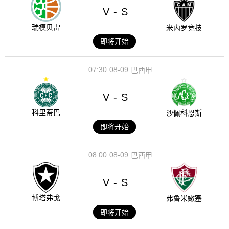
V
S
-
瑞模贝雷
米内罗竞技
即将开始
07:30
08-09
巴西甲
V
S
-
科里蒂巴
沙佩科恩斯
即将开始
08:00
08-09
巴西甲
V
S
-
博塔弗戈
弗鲁米嫩塞
即将开始