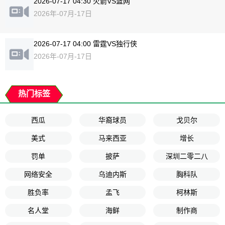
2026-07-17 04:30 火箭VS篮网
2026年-07月-17日
2026-07-17 04:00 雷霆VS独行侠
2026年-07月-17日
热门标签
西瓜
华裔球员
戈贝尔
美式
马来西亚
增长
罚单
披萨
深圳二零二八
网络安全
乌迪内斯
胸科队
胜负率
孟飞
柯林斯
名人堂
海鲜
制作商