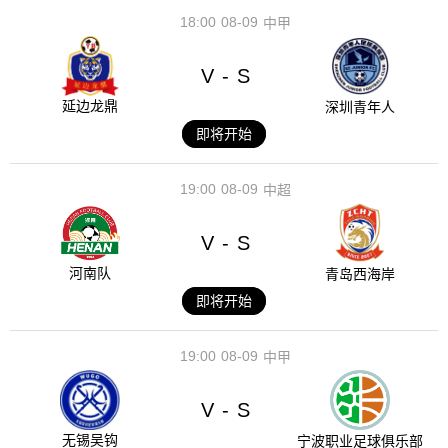
18:00
08-09
中甲
V
S
-
延边龙鼎
深圳青年人
即将开始
19:00
08-09
中超
V
S
-
河南队
青岛西海岸
即将开始
19:00
08-09
中甲
V
S
-
无锡吴钩
宁波职业足球俱乐部