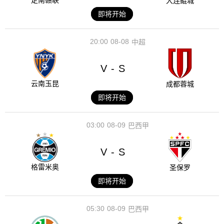
定南赣联
大连鲲城
即将开始
20:00
08-08
中超
V
S
-
云南玉昆
成都蓉城
即将开始
03:00
08-09
巴西甲
V
S
-
格雷米奥
圣保罗
即将开始
05:30
08-09
巴西甲