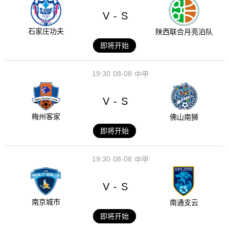
V
S
-
石家庄功夫
陕西联合月亮泊队
即将开始
19:30
08-08
中甲
V
S
-
梅州客家
佛山南狮
即将开始
19:30
08-08
中甲
V
S
-
南京城市
南通支云
即将开始