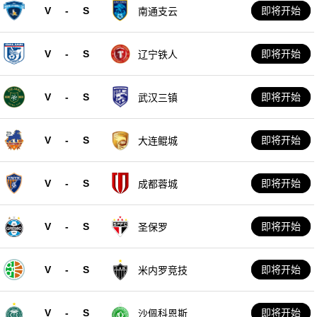
V
-
S
即将开始
南通支云
V
-
S
即将开始
辽宁铁人
V
-
S
即将开始
武汉三镇
V
-
S
即将开始
大连鲲城
V
-
S
即将开始
成都蓉城
V
-
S
即将开始
圣保罗
V
-
S
即将开始
米内罗竞技
V
-
S
即将开始
沙佩科恩斯