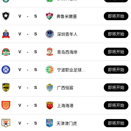
V
-
S
即将开始
弗鲁米嫩塞
V
-
S
即将开始
深圳青年人
V
-
S
即将开始
青岛西海岸
V
-
S
即将开始
宁波职业足球俱
乐部
V
-
S
即将开始
广西恒宸
V
-
S
即将开始
上海海港
V
-
S
即将开始
天津津门虎