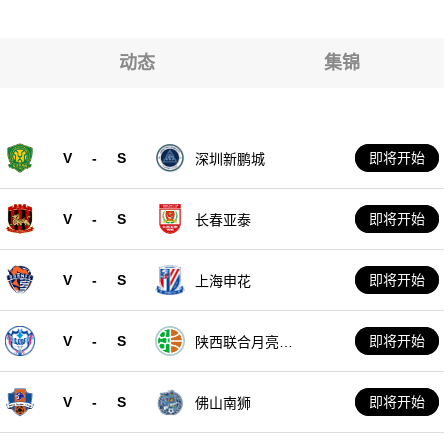
动态
集锦
V
-
S
即将开始
深圳新鹏城
V
-
S
即将开始
长春亚泰
V
-
S
即将开始
上海申花
V
-
S
即将开始
陕西联合月亮泊
队
V
-
S
即将开始
佛山南狮