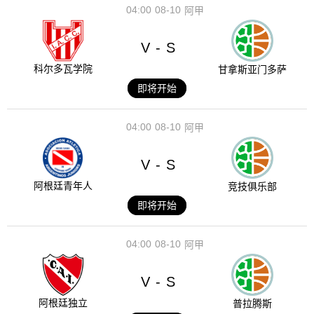
04:00
08-10
阿甲
V
S
-
科尔多瓦学院
甘拿斯亚门多萨
即将开始
04:00
08-10
阿甲
V
S
-
阿根廷青年人
竞技俱乐部
即将开始
04:00
08-10
阿甲
V
S
-
阿根廷独立
普拉腾斯