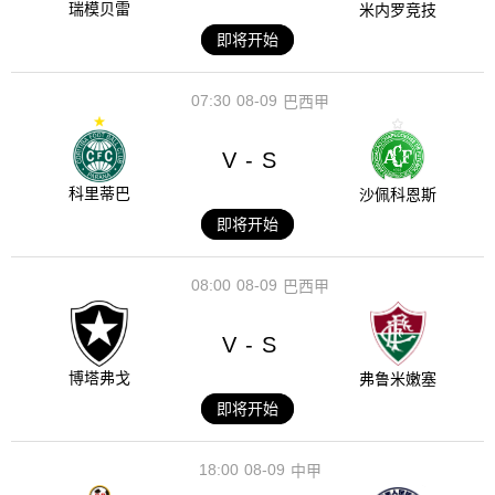
瑞模贝雷
米内罗竞技
即将开始
07:30
08-09
巴西甲
V
S
-
科里蒂巴
沙佩科恩斯
即将开始
08:00
08-09
巴西甲
V
S
-
博塔弗戈
弗鲁米嫩塞
即将开始
18:00
08-09
中甲