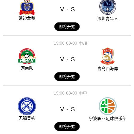
V
S
-
延边龙鼎
深圳青年人
即将开始
19:00
08-09
中超
V
S
-
河南队
青岛西海岸
即将开始
19:00
08-09
中甲
V
S
-
无锡吴钩
宁波职业足球俱乐部
即将开始