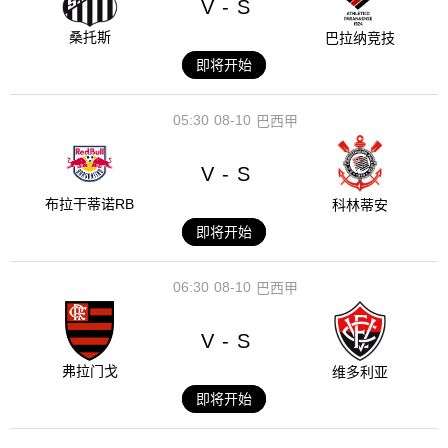
V
S
-
桑托斯
巴拉纳竞技
即将开始
05:30
08-10
巴西甲
V
S
-
布拉干蒂诺RB
科林蒂安
即将开始
06:30
08-10
巴西甲
V
S
-
弗拉门戈
维多利亚
即将开始