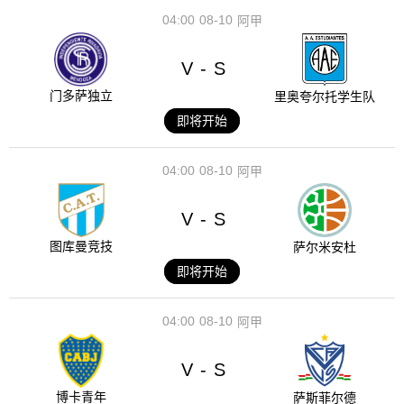
04:00
08-10
阿甲
V
S
-
门多萨独立
里奥夸尔托学生队
即将开始
04:00
08-10
阿甲
V
S
-
图库曼竞技
萨尔米安杜
即将开始
04:00
08-10
阿甲
V
S
-
博卡青年
萨斯菲尔德