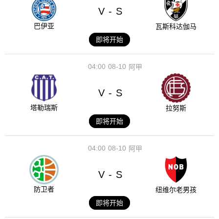
V
S
-
巴伊亚
瓦斯科达伽马
即将开始
04:00
08-10
阿甲
V
S
-
塔勒瑞斯
拉努斯
即将开始
04:00
08-10
阿甲
V
S
-
防卫者
纽维尔老男孩
即将开始