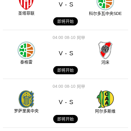
V
S
-
圣塔菲联
科尔多瓦中央SDE
即将开始
04:00
08-10
阿甲
V
S
-
泰格雷
河床
即将开始
04:00
08-10
阿甲
V
S
-
罗萨里奥中央
阿尔多斯维
即将开始