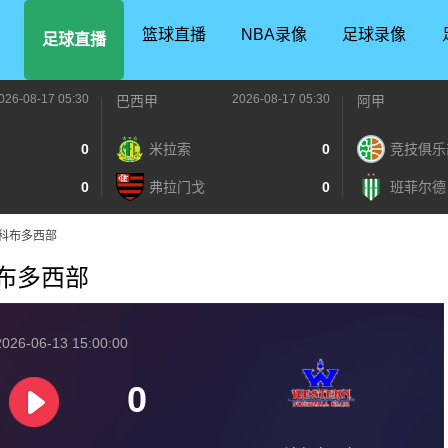
篮球直播
NBA录像
足球录像
足球直播
026-08-17 05:30
2026-08-17 05:30
巴西甲
阿甲
0
米拉索
0
竞技俱乐
0
弗拉门戈
0
班菲尔德
VS科布多西部
S科布多西部
026-06-13 15:00:00
0