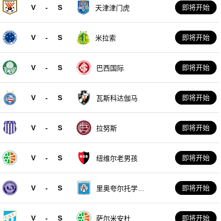
V
-
S
即将开始
天津津门虎
V
-
S
即将开始
米拉索
V
-
S
即将开始
巴西国际
V
-
S
即将开始
瓦斯科达伽马
V
-
S
即将开始
拉努斯
V
-
S
即将开始
纽维尔老男孩
V
-
S
即将开始
里奥夸尔托学生
队
V
-
S
即将开始
萨尔米安杜