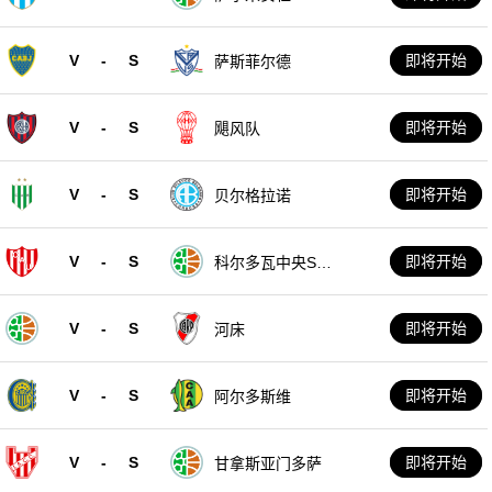
V
-
S
即将开始
萨斯菲尔德
V
-
S
即将开始
飓风队
V
-
S
即将开始
贝尔格拉诺
V
-
S
即将开始
科尔多瓦中央SD
E
V
-
S
即将开始
河床
V
-
S
即将开始
阿尔多斯维
V
-
S
即将开始
甘拿斯亚门多萨