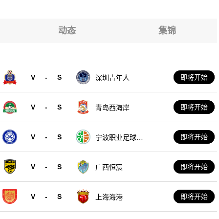
部
部
部
动态
集锦
部
部
部
V
-
S
即将开始
深圳青年人
部
V
-
S
即将开始
青岛西海岸
V
-
S
即将开始
宁波职业足球俱
乐部
V
-
S
即将开始
广西恒宸
V
-
S
即将开始
上海海港