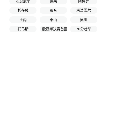
次总冠军
蓬莱
阿伟罗
杉在线
影音
塔法雷尔
土丙
泰山
吴川
托马斯
欧冠半决赛首回合
70分壮举