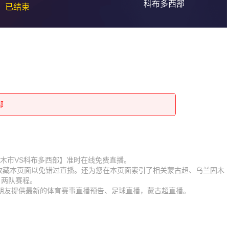
科布多西部
已结束
部
部
部
部
部
部
部
【乌兰固木市VS科布多西部】准时在线免费直播。
】收藏本页面以免错过直播。还为您在本页面索引了相关蒙古超、乌兰固木
部
部
、两队赛程。
迷朋友提供最新的体育赛事直播预告、足球直播，蒙古超直播。
部
部
部
部