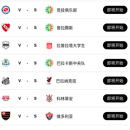
V
-
S
即将开始
竞技俱乐部
V
-
S
即将开始
普拉腾斯
V
-
S
即将开始
拉普拉塔大学生
V
-
S
即将开始
巴拉卡斯中央队
V
-
S
即将开始
巴拉纳竞技
V
-
S
即将开始
科林蒂安
V
-
S
即将开始
维多利亚