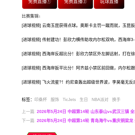
免费直播①
免费直播②
玩球直播
比赛集锦↓
[进球视频] 云南玉昆获得点球。奥斯卡主罚一蹴而就，玉昆扳
[进球视频] 传射建功！彭欣力横传助攻内尔松双响，西海岸3
[进球视频] 西海岸反超比分！彭欣力禁区外左脚远射，打在
[进球视频] 西海岸扳平比分！阿齐兹小禁区前回做，内尔松
[进球视频] 飞火流星?！约尼查轰出超级世界波，李昊毫无反应
标签
：
印桑杯
服饰
TicJets
生日
NBA派对
换手
上一篇:
2026年5月24日 中超第14轮 山东泰山vs武汉三镇 
下一篇:
2026年5月24日 中超第14轮 青岛海牛vs重庆铜梁龙