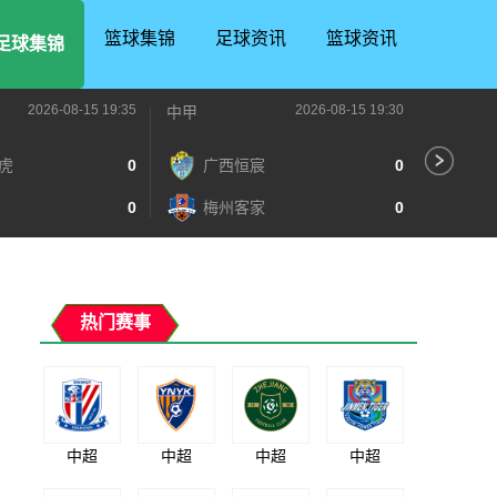
篮球集锦
足球资讯
篮球资讯
足球集锦
2026-08-15 19:35
2026-08-15 19:30
中甲
中甲
虎
0
广西恒宸
0
陕
0
梅州客家
0
长
热门赛事
中超
中超
中超
中超