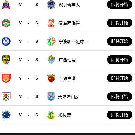
V
-
S
即将开始
深圳青年人
V
-
S
即将开始
青岛西海岸
V
-
S
即将开始
宁波职业足球俱
乐部
V
-
S
即将开始
广西恒宸
V
-
S
即将开始
上海海港
V
-
S
即将开始
天津津门虎
V
-
S
即将开始
米拉索