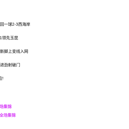
回一球2-3西海岸
-1领先玉昆
徐新脚上变线入网
跟进劲射破门
!
全场集锦
 全场集锦