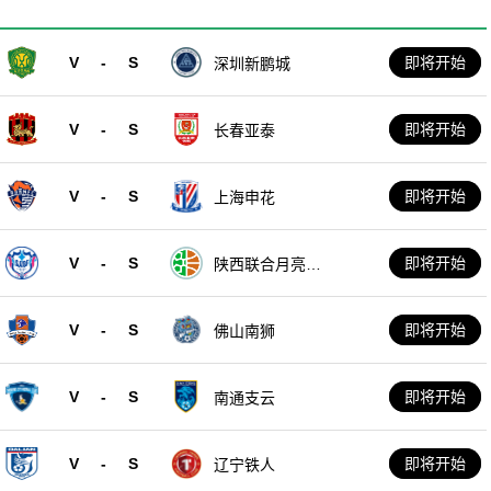
V
-
S
即将开始
深圳新鹏城
V
-
S
即将开始
长春亚泰
V
-
S
即将开始
上海申花
V
-
S
即将开始
陕西联合月亮泊
队
V
-
S
即将开始
佛山南狮
V
-
S
即将开始
南通支云
V
-
S
即将开始
辽宁铁人