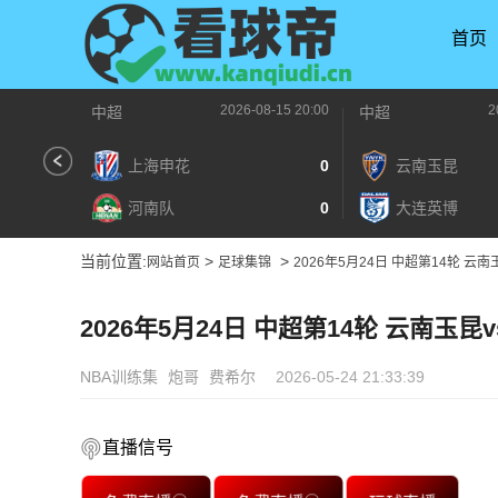
首页
2026-08-15 20:00
2
中超
中超
上海申花
0
云南玉昆
河南队
0
大连英博
当前位置:
>
>
网站首页
足球集锦
2026年5月24日 中超第14轮 云
2026年5月24日 中超第14轮 云南玉
NBA训练集
炮哥
费希尔
2026-05-24 21:33:39
直播信号