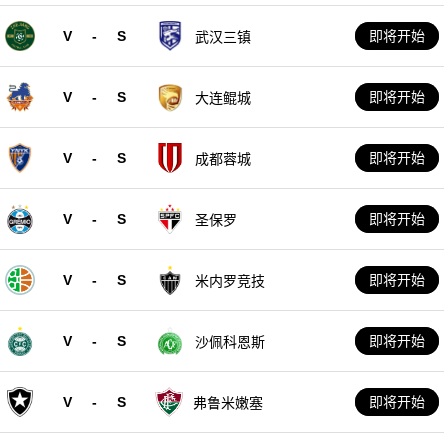
V
-
S
即将开始
武汉三镇
V
-
S
即将开始
大连鲲城
V
-
S
即将开始
成都蓉城
V
-
S
即将开始
圣保罗
V
-
S
即将开始
米内罗竞技
V
-
S
即将开始
沙佩科恩斯
V
-
S
即将开始
弗鲁米嫩塞