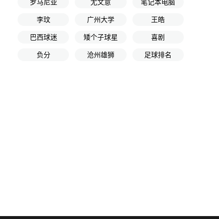
罗马尼亚
尤文意
笔记本电脑
李玟
广州大学
王皓
巴西球迷
矮个子球星
喜剧
负分
沧州雄狮
足球排名