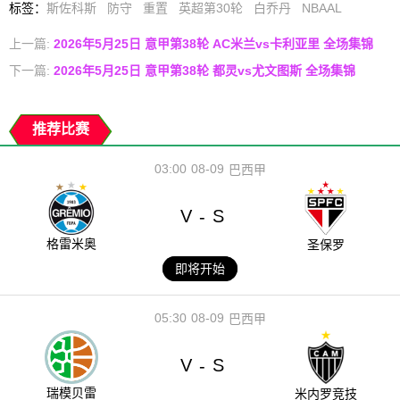
标签
：
斯佐科斯
防守
重置
英超第30轮
白乔丹
NBAAL
上一篇:
2026年5月25日 意甲第38轮 AC米兰vs卡利亚里 全场集锦
下一篇:
2026年5月25日 意甲第38轮 都灵vs尤文图斯 全场集锦
推荐比赛
03:00
08-09
巴西甲
V
S
-
格雷米奥
圣保罗
即将开始
05:30
08-09
巴西甲
V
S
-
瑞模贝雷
米内罗竞技