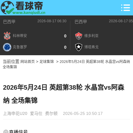
2026-08-17 06:30
2026-08-17 05
巴西甲
巴西甲
0
科林蒂安
维多利亚
0
克鲁塞罗
博塔弗戈
当前位置:
>
>
网站首页
足球集锦
2026年5月24日 英超第38轮 水晶宫vs阿森纳
全场集锦
2026年5月24日 英超第38轮 水晶宫vs阿森
纳 全场集锦
上海申花U20
爱马仕
费尔顿
2026-05-25 10:50:17
直播信号