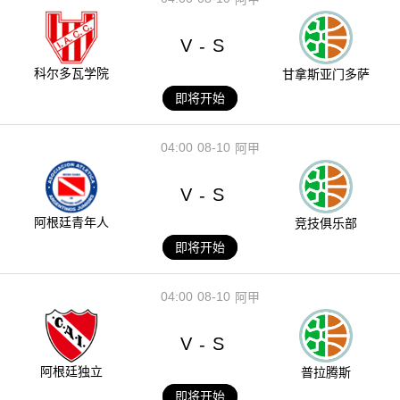
V
S
-
科尔多瓦学院
甘拿斯亚门多萨
即将开始
04:00
08-10
阿甲
V
S
-
阿根廷青年人
竞技俱乐部
即将开始
04:00
08-10
阿甲
V
S
-
阿根廷独立
普拉腾斯
即将开始