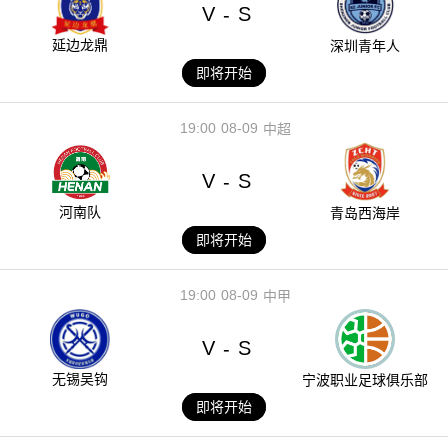
V
S
-
延边龙鼎
深圳青年人
即将开始
19:00
08-09
中超
V
S
-
河南队
青岛西海岸
即将开始
19:00
08-09
中甲
V
S
-
无锡吴钩
宁波职业足球俱乐部
即将开始