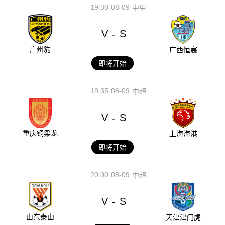
19:30
08-09
中甲
V
S
-
广州豹
广西恒宸
即将开始
19:35
08-09
中超
V
S
-
重庆铜梁龙
上海海港
即将开始
20:00
08-09
中超
V
S
-
山东泰山
天津津门虎