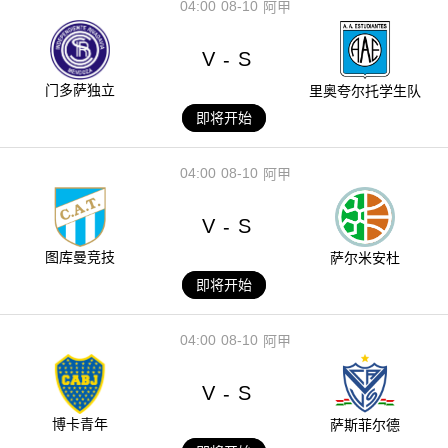
04:00
08-10
阿甲
V
S
-
门多萨独立
里奥夸尔托学生队
即将开始
04:00
08-10
阿甲
V
S
-
图库曼竞技
萨尔米安杜
即将开始
04:00
08-10
阿甲
V
S
-
博卡青年
萨斯菲尔德