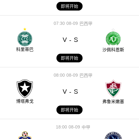
即将开始
07:30
08-09
巴西甲
V
S
-
科里蒂巴
沙佩科恩斯
即将开始
08:00
08-09
巴西甲
V
S
-
博塔弗戈
弗鲁米嫩塞
即将开始
18:00
08-09
中甲