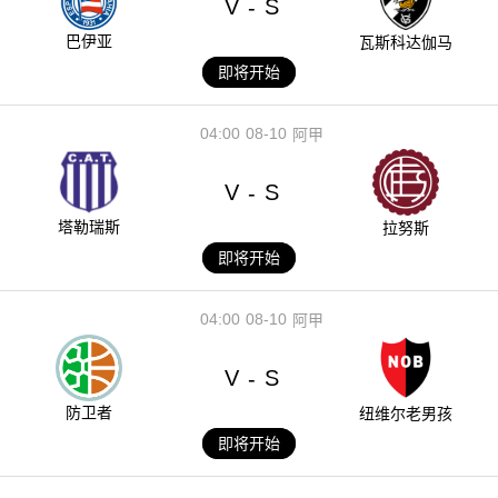
V
S
-
巴伊亚
瓦斯科达伽马
即将开始
04:00
08-10
阿甲
V
S
-
塔勒瑞斯
拉努斯
即将开始
04:00
08-10
阿甲
V
S
-
防卫者
纽维尔老男孩
即将开始