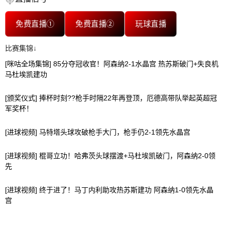
免费直播①
免费直播②
玩球直播
比赛集锦↓
[咪咕全场集锦] 85分夺冠收官！阿森纳2-1水晶宫 热苏斯破门+失良机
马杜埃凯建功
[颁奖仪式] 捧杯时刻??枪手时隔22年再登顶，厄德高带队举起英超冠
军奖杯！
[进球视频] 马特塔头球攻破枪手大门，枪手仍2-1领先水晶宫
[进球视频] 棍哥立功！哈弗茨头球摆渡+马杜埃凯破门，阿森纳2-0领
先
[进球视频] 终于进了！马丁内利助攻热苏斯建功 阿森纳1-0领先水晶
宫