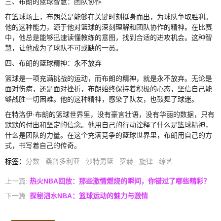
三、布朗的篮球智慧：团队协作
在篮球场上，布朗总是能够在关键时刻挺身而出，为球队争取胜利。
他的这种能力，源于他对篮球的深刻理解和团队协作的精神。在比赛
中，他总是能够迅速读懂教练的意图，找到合适的进攻机会。这种智
慧，让他成为了球队不可或缺的一员。
四、布朗的篮球精神：永不放弃
篮球是一项充满挑战的运动，而布朗的精神，就是永不放弃。无论是
面对伤病，还是面对挫折，布朗始终保持着积极的心态，坚信自己能
够战胜一切困难。他的这种精神，感染了队友，也鼓舞了球迷。
在特洛伊·布朗的篮球世界里，没有豪言壮语，没有华丽的数据，只有
默默的付出和坚定的信念。他用自己的行动诠释了什么是篮球精神，
什么是团队的力量。在这个充满竞争的篮球世界里，布朗用自己的方
式，书写着自己的传奇。
标签
：
分数
桑普多利亚
沙特男篮
罗赫
旋律
综艺
上一篇:
热火NBA回放：那些激情燃烧的瞬间，你错过了哪些精彩？
下一篇:
探秘泗水NBA：篮球运动的魅力与激情