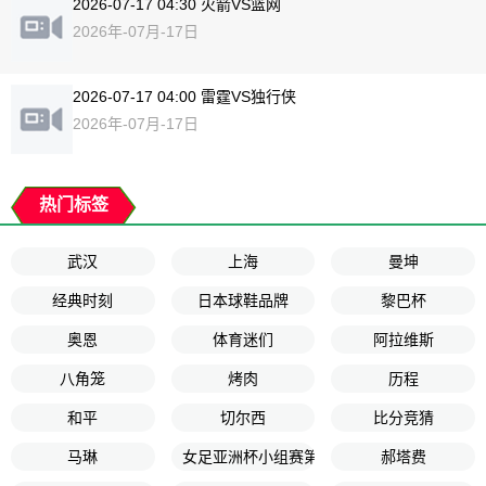
2026-07-17 04:30 火箭VS篮网
2026年-07月-17日
2026-07-17 04:00 雷霆VS独行侠
2026年-07月-17日
热门标签
武汉
上海
曼坤
经典时刻
日本球鞋品牌
黎巴杯
奥恩
体育迷们
阿拉维斯
八角笼
烤肉
历程
和平
切尔西
比分竞猜
马琳
女足亚洲杯小组赛第1轮
郝塔费