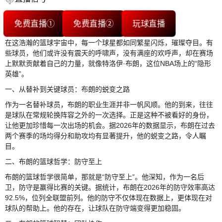
免费直播①
免费直播②
玩球直播
在这浩瀚的篮球宇宙中，每一个球星都如同繁星闪烁，璀璨夺目。有
些球员，他们或许没有震天的呼啸声，没有满座的欢呼声，却在赛场
上默默贡献着自己的力量，就像特洛伊·布朗，这位NBA场上的“隐形
英雄”。
一、从替补到关键球员：布朗的蜕变之路
作为一名替补球员，布朗的职业生涯并非一帆风顺。他的到来，往往
是球队在常规轮换阵容之外的一次选择。正是这种不被看好的身份，
让他更加珍惜每一次出场的机会。据2026年的数据显示，布朗在过去
两个赛季的场均得分和助攻均有显著提升，他的蜕变之路，令人瞩
目。
二、布朗的篮球哲学：防守至上
布朗的篮球哲学很简单，那就是“防守至上”。他深知，作为一名后
卫，防守是赢得比赛的关键。据统计，布朗在2026年的防守效率高达
92.5%，位列全联盟前列。他的防守不仅体现在数据上，更体现在对
球队的帮助上。他的存在，让球队在防守端变得更加稳固。