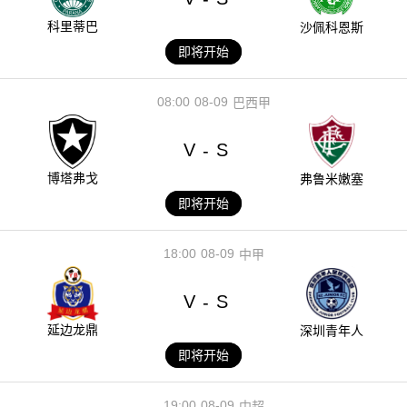
科里蒂巴
沙佩科恩斯
即将开始
08:00
08-09
巴西甲
V
S
-
博塔弗戈
弗鲁米嫩塞
即将开始
18:00
08-09
中甲
V
S
-
延边龙鼎
深圳青年人
即将开始
19:00
08-09
中超