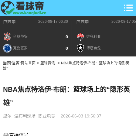
2026-08-17 06:30
2026-08-17 05
巴西甲
巴西甲
0
科林蒂安
维多利亚
0
克鲁塞罗
博塔弗戈
当前位置:
>
>
网站首页
篮球资讯
NBA焦点特洛伊·布朗：篮球场上的“隐形英
雄”
NBA焦点特洛伊·布朗：篮球场上的“隐形英
雄”
里尔
温布利球场
职业电竞
2026-06-03 19:56:37
直播信号