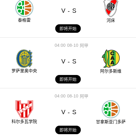
V
S
-
泰格雷
河床
即将开始
04:00
08-10
阿甲
V
S
-
罗萨里奥中央
阿尔多斯维
即将开始
04:00
08-10
阿甲
V
S
-
科尔多瓦学院
甘拿斯亚门多萨
即将开始