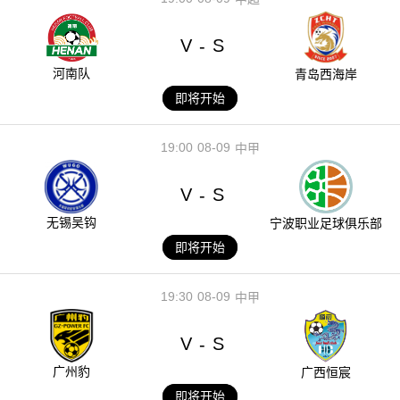
V
S
-
河南队
青岛西海岸
即将开始
19:00
08-09
中甲
V
S
-
无锡吴钩
宁波职业足球俱乐部
即将开始
19:30
08-09
中甲
V
S
-
广州豹
广西恒宸
即将开始