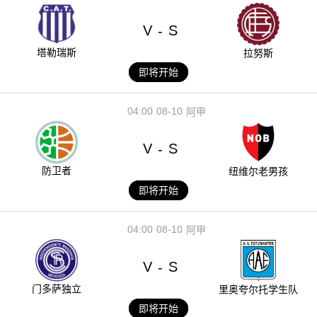
V
S
-
塔勒瑞斯
拉努斯
即将开始
04:00
08-10
阿甲
V
S
-
防卫者
纽维尔老男孩
即将开始
04:00
08-10
阿甲
V
S
-
门多萨独立
里奥夸尔托学生队
即将开始