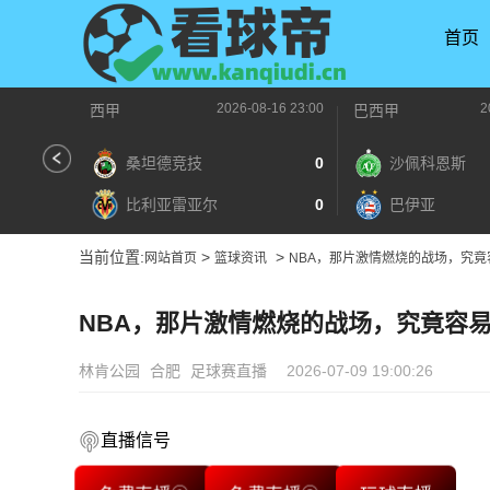
首页
2026-08-16 23:00
2
西甲
巴西甲
桑坦德竞技
0
沙佩科恩斯
比利亚雷亚尔
0
巴伊亚
当前位置:
>
>
网站首页
篮球资讯
NBA，那片激情燃烧的战场，究竟
NBA，那片激情燃烧的战场，究竟容
林肯公园
合肥
足球赛直播
2026-07-09 19:00:26
直播信号