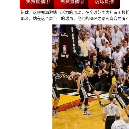
免费直播①
免费直播②
玩球直播
篮球，这项充满激情与活力的运动，在全球范围内拥有无数粉
那么，站在这个舞台上的球员，他们的NBA之路究竟容易吗