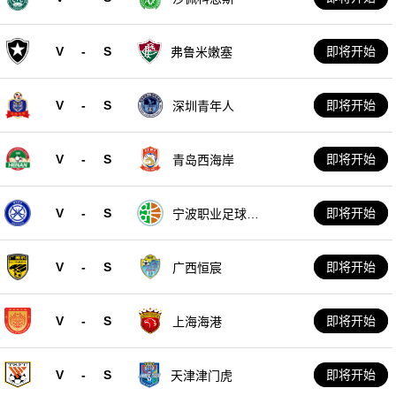
V
-
S
即将开始
弗鲁米嫩塞
V
-
S
即将开始
深圳青年人
V
-
S
即将开始
青岛西海岸
V
-
S
即将开始
宁波职业足球俱
乐部
V
-
S
即将开始
广西恒宸
V
-
S
即将开始
上海海港
V
-
S
即将开始
天津津门虎