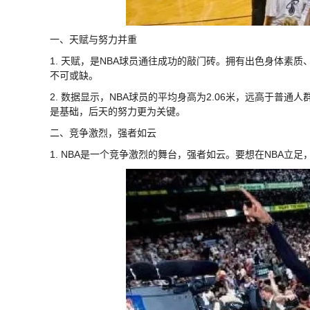
一、天赋与努力并重
1. 天赋，是NBA球员通往成功的敲门砖。拥有出色身体素
不可或缺。
2. 数据显示，NBA球员的平均身高为2.06米，远高于普
是基础，后天的努力更为关键。
二、竞争激烈，强者如云
1. NBA是一个竞争激烈的舞台，强者如云。要想在NBA立