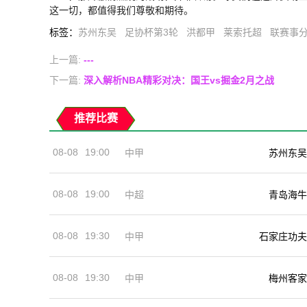
这一切，都值得我们尊敬和期待。
标签
：
苏州东吴
足协杯第3轮
洪都甲
莱索托超
联赛事
上一篇:
---
下一篇:
深入解析NBA精彩对决：国王vs掘金2月之战
推荐比赛
08-08
19:00
中甲
苏州东吴
08-08
19:00
中超
青岛海牛
08-08
19:30
中甲
石家庄功夫
08-08
19:30
中甲
梅州客家