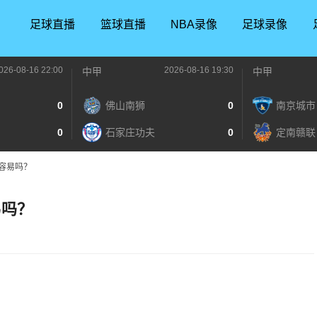
足球直播
篮球直播
NBA录像
足球录像
026-08-16 22:00
2026-08-16 19:30
中甲
中甲
0
佛山南狮
0
南京城市
0
石家庄功夫
0
定南赣联
容易吗？
易吗？