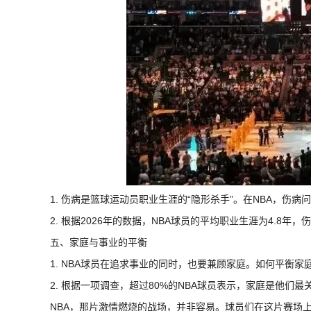
1. 伤病是篮球运动员职业生涯的“隐形杀手”。在NBA，伤
2. 根据2026年的数据，NBA球员的平均职业生涯为4.8
五、家庭与事业的平衡
1. NBA球员在追求事业的同时，也要兼顾家庭。如何平衡
2. 根据一项调查，超过80%的NBA球员表示，家庭是他
NBA，那片激情燃烧的战场，并非容易。球员们在这片赛场