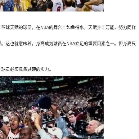
质、篮球天赋的球员，在NBA的舞台上如鱼得水。天赋并非万能，努力同样
通人群。这也就意味着，身高成为球员在NBA立足的重要因素之一。但身高只
足，球员必须具备过硬的实力。