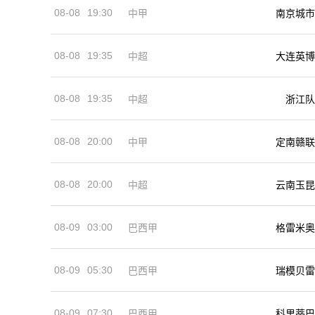
08-08
19:30
中甲
南京城市
08-08
19:35
中超
大连英博
08-08
19:35
中超
浙江队
08-08
20:00
中甲
定南赣联
08-08
20:00
中超
云南玉昆
08-09
03:00
巴西甲
格雷米奥
08-09
05:30
巴西甲
瑞模贝雷
08-09
07:30
巴西甲
科里蒂巴