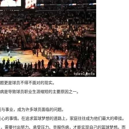
病问题更是球员不得不面对的现实。
年，伤病是导致球员职业生涯缩短的主要原因之一。
家庭与事业，成为许多球员面临的问题。
们最关心的事情。在追求篮球梦想的道路上，家庭往往成为他们最大的牵挂。
上，需要付出努力、承受压力、克服伤病，才能实现自己的篮球梦想。而