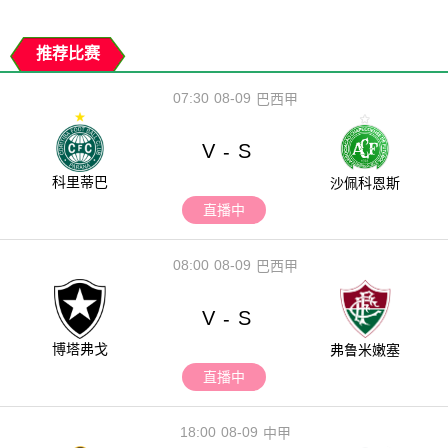
推荐比赛
07:30
08-09
巴西甲
V
S
-
科里蒂巴
沙佩科恩斯
直播中
08:00
08-09
巴西甲
V
S
-
博塔弗戈
弗鲁米嫩塞
直播中
18:00
08-09
中甲