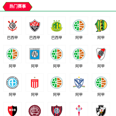
热门赛事
巴西甲
巴西甲
巴西甲
阿甲
阿甲
阿甲
阿甲
阿甲
阿甲
阿甲
阿甲
阿甲
阿甲
阿甲
阿甲