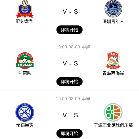
V
S
-
延边龙鼎
深圳青年人
即将开始
19:00
08-09
中超
V
S
-
河南队
青岛西海岸
即将开始
19:00
08-09
中甲
V
S
-
无锡吴钩
宁波职业足球俱乐部
即将开始