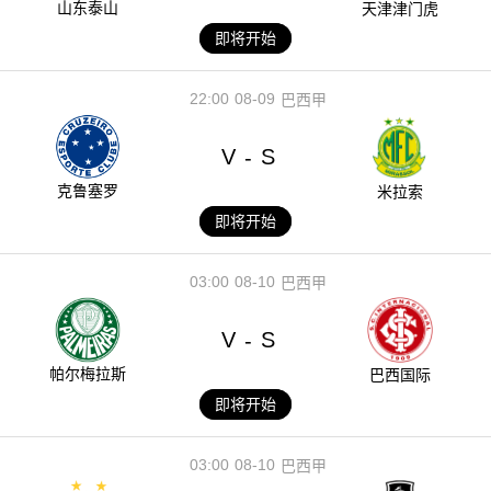
山东泰山
天津津门虎
即将开始
22:00
08-09
巴西甲
V
S
-
克鲁塞罗
米拉索
即将开始
03:00
08-10
巴西甲
V
S
-
帕尔梅拉斯
巴西国际
即将开始
03:00
08-10
巴西甲