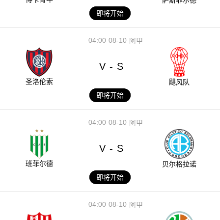
即将开始
04:00
08-10
阿甲
V
S
-
圣洛伦索
飓风队
即将开始
04:00
08-10
阿甲
V
S
-
班菲尔德
贝尔格拉诺
即将开始
04:00
08-10
阿甲