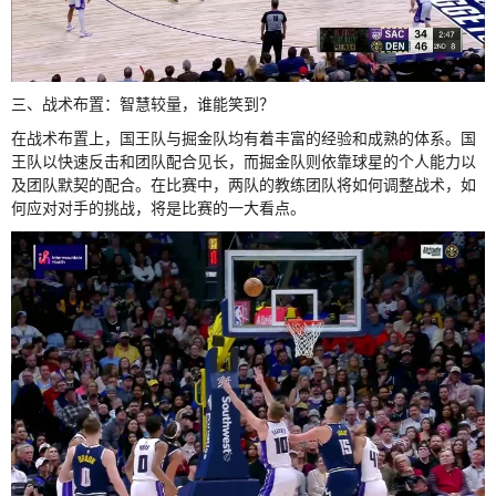
三、战术布置：智慧较量，谁能笑到？
在战术布置上，国王队与掘金队均有着丰富的经验和成熟的体系。国
王队以快速反击和团队配合见长，而掘金队则依靠球星的个人能力以
及团队默契的配合。在比赛中，两队的教练团队将如何调整战术，如
何应对对手的挑战，将是比赛的一大看点。