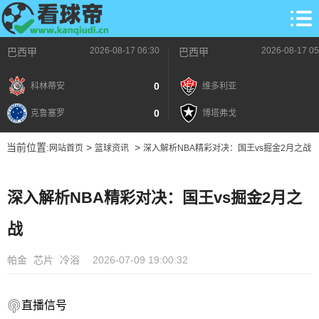
2026-08-17 06:30
2026-08-17 05
巴西甲
巴西甲
0
科林蒂安
维多利亚
0
克鲁塞罗
博塔弗戈
当前位置:
>
>
网站首页
篮球资讯
深入解析NBA精彩对决：国王vs掘金2月之战
深入解析NBA精彩对决：国王vs掘金2月之
战
帕金
芯片
冷浴
2026-07-09 19:00:32
直播信号