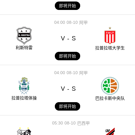
即将开始
04:00
08-10
阿甲
V
S
-
利斯特雷
拉普拉塔大学生
即将开始
04:00
08-10
阿甲
V
S
-
拉普拉塔体操
巴拉卡斯中央队
即将开始
05:30
08-10
巴西甲