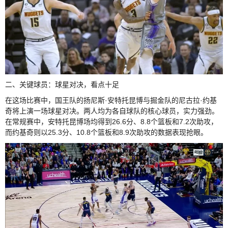
二、关键球员：球星对决，看点十足
在这场比赛中，国王队的扬尼斯·安特托昆博与掘金队的尼古拉·约基
奇将上演一场球星对决。两人均为各自球队的核心球员，实力强劲。
在常规赛中，安特托昆博场均得到26.6分、8.8个篮板和7.2次助攻，
而约基奇则以25.3分、10.8个篮板和8.9次助攻的数据表现抢眼。