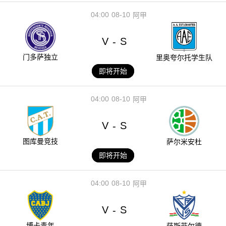
04:00
08-10
阿甲
V
S
-
门多萨独立
里奥夸尔托学生队
即将开始
04:00
08-10
阿甲
V
S
-
图库曼竞技
萨尔米安杜
即将开始
04:00
08-10
阿甲
V
S
-
博卡青年
萨斯菲尔德