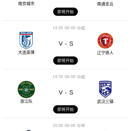
南京城市
南通支云
即将开始
19:35
08-08
中超
V
S
-
大连英博
辽宁铁人
即将开始
19:35
08-08
中超
V
S
-
浙江队
武汉三镇
即将开始
20:00
08-08
中甲