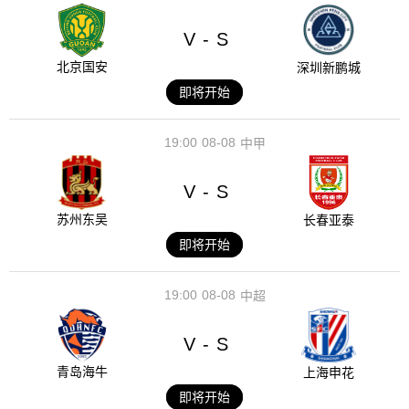
V
S
-
北京国安
深圳新鹏城
即将开始
19:00
08-08
中甲
V
S
-
苏州东吴
长春亚泰
即将开始
19:00
08-08
中超
V
S
-
青岛海牛
上海申花
即将开始