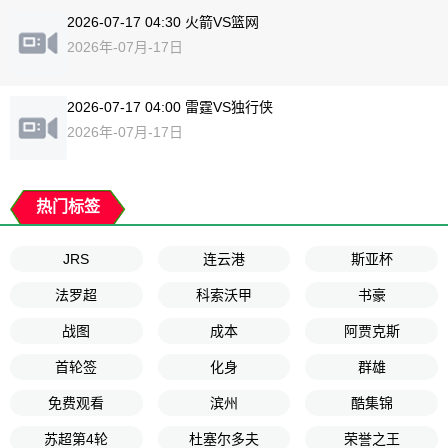
2026-07-17 04:30 火箭VS篮网
2026年-07月-17日
2026-07-17 04:00 雷霆VS独行侠
2026年-07月-17日
热门标签
JRS
连云港
斯亚杯
法罗超
科索沃甲
书豪
战图
成本
阿贾克斯
首轮签
化身
群雄
免费观看
滨州
酷集锦
苏超第4轮
杜塞尔多夫
荣誉之王