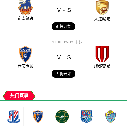
V
S
-
定南赣联
大连鲲城
即将开始
20:00
08-08
中超
V
S
-
云南玉昆
成都蓉城
即将开始
热门赛事