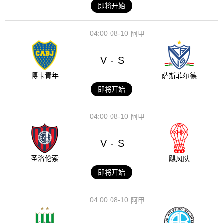
即将开始
04:00
08-10
阿甲
V
S
-
博卡青年
萨斯菲尔德
即将开始
04:00
08-10
阿甲
V
S
-
圣洛伦索
飓风队
即将开始
04:00
08-10
阿甲