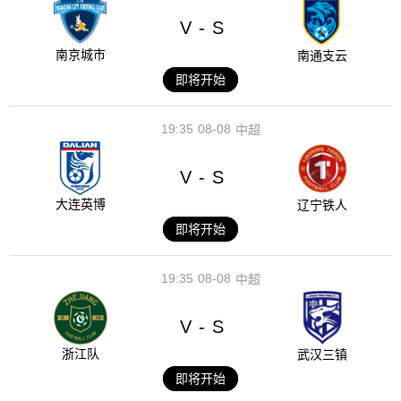
V
S
-
南京城市
南通支云
即将开始
19:35
08-08
中超
V
S
-
大连英博
辽宁铁人
即将开始
19:35
08-08
中超
V
S
-
浙江队
武汉三镇
即将开始