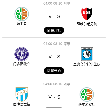
04:00
08-10
阿甲
V
S
-
防卫者
纽维尔老男孩
即将开始
04:00
08-10
阿甲
V
S
-
门多萨独立
里奥夸尔托学生队
即将开始
04:00
08-10
阿甲
V
S
-
图库曼竞技
萨尔米安杜