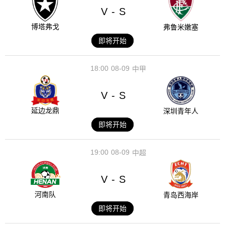
V
S
-
博塔弗戈
弗鲁米嫩塞
即将开始
18:00
08-09
中甲
V
S
-
延边龙鼎
深圳青年人
即将开始
19:00
08-09
中超
V
S
-
河南队
青岛西海岸
即将开始