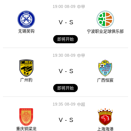
19:00
08-09
中甲
V
S
-
无锡吴钩
宁波职业足球俱乐部
即将开始
19:30
08-09
中甲
V
S
-
广州豹
广西恒宸
即将开始
19:35
08-09
中超
V
S
-
重庆铜梁龙
上海海港