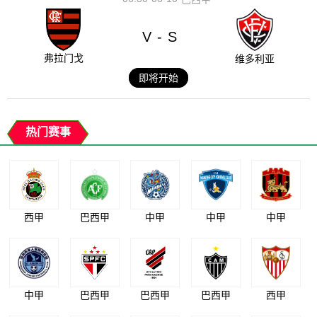
V
S
-
弗拉门戈
维多利亚
即将开始
热门赛事
西甲
巴西甲
中甲
中甲
中甲
中甲
巴西甲
巴西甲
巴西甲
西甲