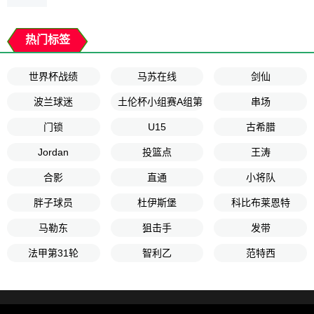
热门标签
世界杯战绩
马苏在线
剑仙
波兰球迷
土伦杯小组赛A组第2轮
串场
门锁
U15
古希腊
Jordan
投篮点
王涛
合影
直通
小将队
胖子球员
杜伊斯堡
科比布莱恩特
马勒东
狙击手
发带
法甲第31轮
智利乙
范特西