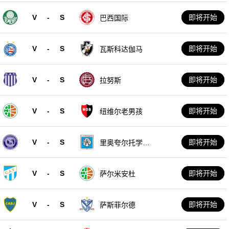
V
-
S
即将开始
巴西国际
V
-
S
即将开始
瓦斯科达伽马
V
-
S
即将开始
拉努斯
V
-
S
即将开始
纽维尔老男孩
V
-
S
即将开始
里奥夸尔托学生
队
V
-
S
即将开始
萨尔米安杜
V
-
S
即将开始
萨斯菲尔德