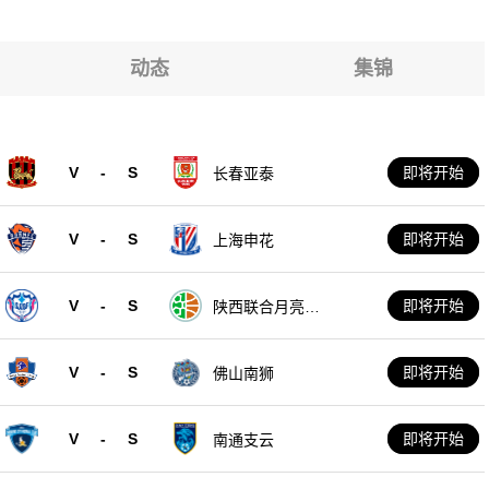
动态
集锦
V
-
S
即将开始
长春亚泰
V
-
S
即将开始
上海申花
V
-
S
即将开始
陕西联合月亮泊
队
V
-
S
即将开始
佛山南狮
V
-
S
即将开始
南通支云