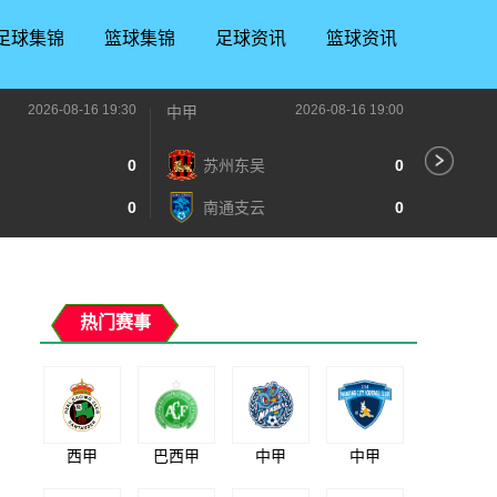
足球集锦
篮球集锦
足球资讯
篮球资讯
2026-08-16 19:30
2026-08-16 19:00
中甲
中甲
0
苏州东吴
0
深
0
南通支云
0
宁
热门赛事
西甲
巴西甲
中甲
中甲