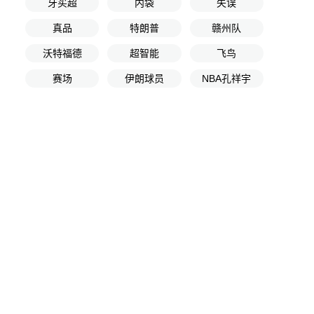
牙买超
内袋
失误
真品
特朗普
赣州队
沃特福德
超智能
飞鸟
赛场
伊朗球员
NBA孔祥宇