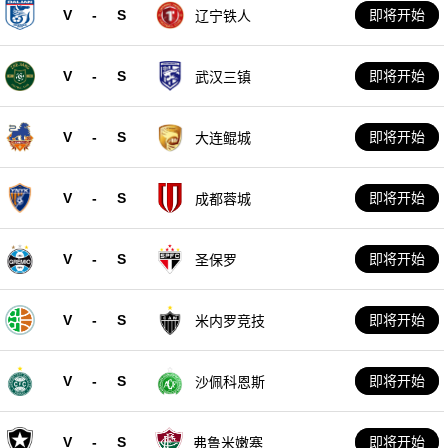
V
-
S
即将开始
辽宁铁人
V
-
S
即将开始
武汉三镇
V
-
S
即将开始
大连鲲城
V
-
S
即将开始
成都蓉城
V
-
S
即将开始
圣保罗
V
-
S
即将开始
米内罗竞技
V
-
S
即将开始
沙佩科恩斯
V
-
S
即将开始
弗鲁米嫩塞