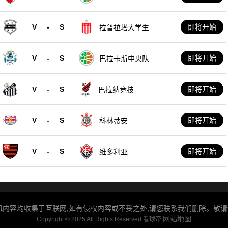
V
-
S
即将开始
拉普拉塔大学生
V
-
S
即将开始
巴拉卡斯中央队
V
-
S
即将开始
巴拉纳竞技
V
-
S
即将开始
科林蒂安
V
-
S
即将开始
维多利亚
内容均收集于互联网,如有侵权内容或不妥之处,请您联系我们删除。敬请谅解!Q
网站地图
Copyright © 2025 All Rights Reserved 看球帝