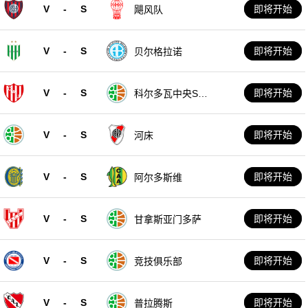
V
-
S
即将开始
飓风队
V
-
S
即将开始
贝尔格拉诺
V
-
S
即将开始
科尔多瓦中央SD
E
V
-
S
即将开始
河床
V
-
S
即将开始
阿尔多斯维
V
-
S
即将开始
甘拿斯亚门多萨
V
-
S
即将开始
竞技俱乐部
V
-
S
即将开始
普拉腾斯