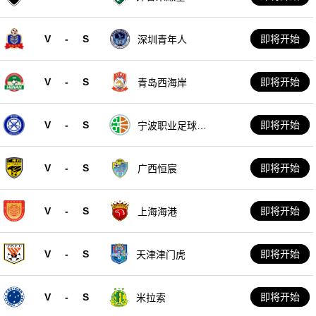
V
-
S
即将开始
深圳青年人
V
-
S
即将开始
青岛西海岸
V
-
S
即将开始
宁波职业足球俱
乐部
V
-
S
即将开始
广西恒宸
V
-
S
即将开始
上海海港
V
-
S
即将开始
天津津门虎
V
-
S
即将开始
米拉索