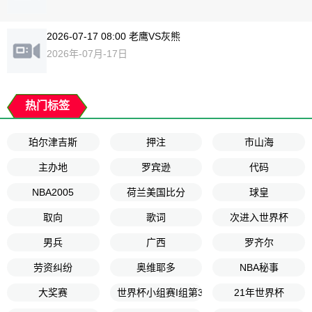
2026-07-17 08:00 老鹰VS灰熊
2026年-07月-17日
热门标签
珀尔津吉斯
押注
市山海
主办地
罗宾逊
代码
NBA2005
荷兰美国比分
球皇
取向
歌词
次进入世界杯
男兵
广西
罗齐尔
劳资纠纷
奥维耶多
NBA秘事
大奖赛
世界杯小组赛I组第3轮
21年世界杯