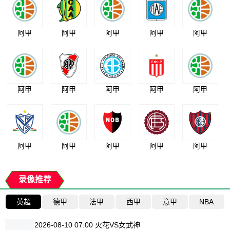
阿甲
阿甲
阿甲
阿甲
阿甲
阿甲
阿甲
阿甲
阿甲
阿甲
阿甲
阿甲
阿甲
阿甲
阿甲
录像推荐
英超
德甲
法甲
西甲
意甲
NBA
2026-08-10 07:00 火花VS女武神