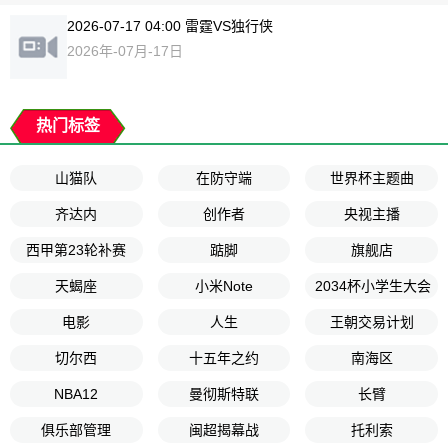
2026-07-17 04:00 雷霆VS独行侠
2026年-07月-17日
热门标签
山猫队
在防守端
世界杯主题曲
齐达内
创作者
央视主播
西甲第23轮补赛
踮脚
旗舰店
天蝎座
小米Note
2034杯小学生大会
电影
人生
王朝交易计划
切尔西
十五年之约
南海区
NBA12
曼彻斯特联
长臂
俱乐部管理
闽超揭幕战
托利索