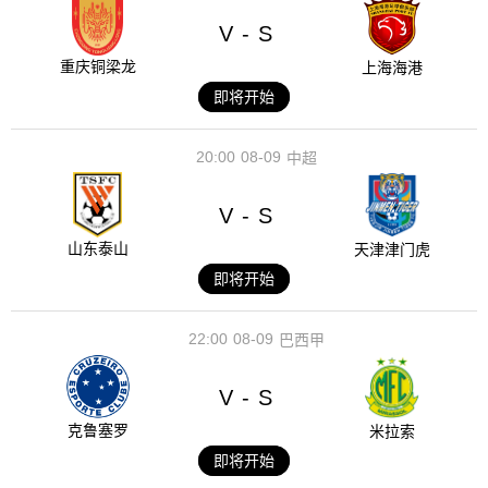
V
S
-
重庆铜梁龙
上海海港
即将开始
20:00
08-09
中超
V
S
-
山东泰山
天津津门虎
即将开始
22:00
08-09
巴西甲
V
S
-
克鲁塞罗
米拉索
即将开始