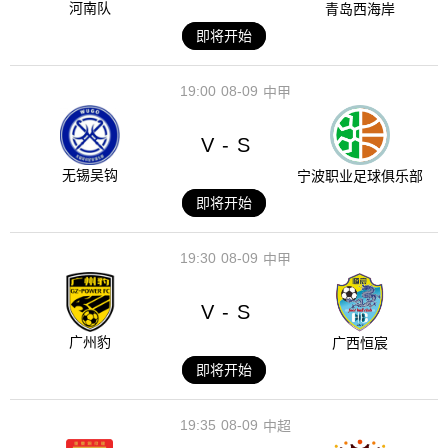
河南队
青岛西海岸
即将开始
19:00
08-09
中甲
V
S
-
无锡吴钩
宁波职业足球俱乐部
即将开始
19:30
08-09
中甲
V
S
-
广州豹
广西恒宸
即将开始
19:35
08-09
中超