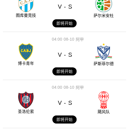
V
S
-
图库曼竞技
萨尔米安杜
即将开始
04:00
08-10
阿甲
V
S
-
博卡青年
萨斯菲尔德
即将开始
04:00
08-10
阿甲
V
S
-
圣洛伦索
飓风队
即将开始