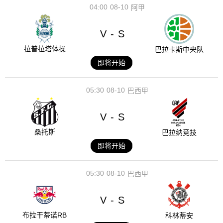
04:00
08-10
阿甲
V
S
-
拉普拉塔体操
巴拉卡斯中央队
即将开始
05:30
08-10
巴西甲
V
S
-
桑托斯
巴拉纳竞技
即将开始
05:30
08-10
巴西甲
V
S
-
布拉干蒂诺RB
科林蒂安