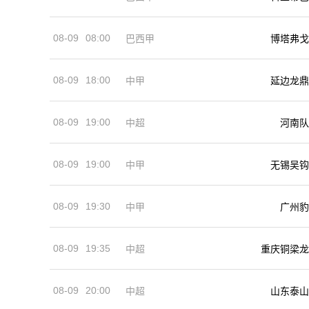
08-09
08:00
巴西甲
博塔弗戈
08-09
18:00
中甲
延边龙鼎
08-09
19:00
河南队
中超
08-09
19:00
中甲
无锡吴钩
08-09
19:30
中甲
广州豹
08-09
19:35
中超
重庆铜梁龙
08-09
20:00
中超
山东泰山