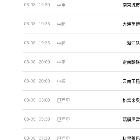
08-08
19:30
中甲
南京城市
08-08
19:35
中超
大连英博
08-08
19:35
中超
浙江队
08-08
20:00
中甲
定南赣联
08-08
20:00
中超
云南玉昆
08-09
03:00
巴西甲
格雷米奥
08-09
05:30
巴西甲
瑞模贝雷
08-09
07:30
巴西甲
科里蒂巴