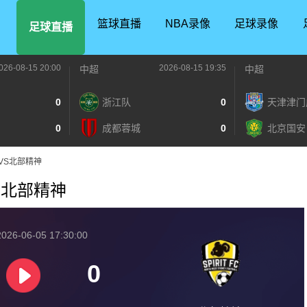
篮球直播
NBA录像
足球录像
足球直播
026-08-15 20:00
2026-08-15 19:35
中超
中超
0
浙江队
0
天津津门
0
成都蓉城
0
北京国安
年队VS北部精神
队VS北部精神
026-06-05 17:30:00
0