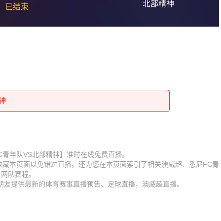
北部精神
已结束
精神
精神
精神
精神
精神
精神
精神
精神
【悉尼FC青年队VS北部精神】准时在线免费直播。
】收藏本页面以免错过直播。还为您在本页面索引了相关澳威超、悉尼FC青
精神
精神
、两队赛程。
迷朋友提供最新的体育赛事直播预告、足球直播，澳威超直播。
精神
精神
精神
精神