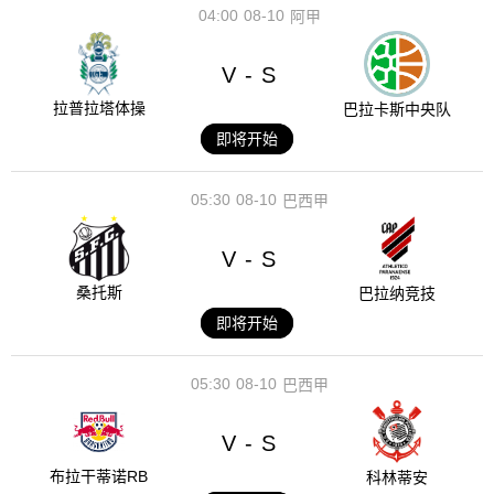
04:00
08-10
阿甲
V
S
-
拉普拉塔体操
巴拉卡斯中央队
即将开始
05:30
08-10
巴西甲
V
S
-
桑托斯
巴拉纳竞技
即将开始
05:30
08-10
巴西甲
V
S
-
布拉干蒂诺RB
科林蒂安