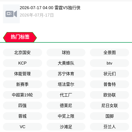
2026-07-17 04:00 雷霆VS独行侠
2026年-07月-17日
热门标签
北京国安
球拍
全景图
KCP
大黄蜂队
btv
体能管理
苏宁体育
状元们
新赛季
塔法雷尔
普鲁特
中超第19轮
代工厂
欧协联
四强
德莱尼
尼日女联
蓉城
中奖上限
国脚
VC
沙滩足
芬兰人