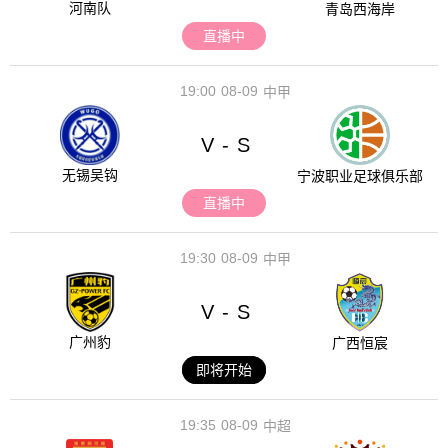
河南队
青岛西海岸
直播中
19:00
08-09
中甲
V
S
-
无锡吴钩
宁波职业足球俱乐部
直播中
19:30
08-09
中甲
V
S
-
广州豹
广西恒宸
即将开始
19:35
08-09
中超