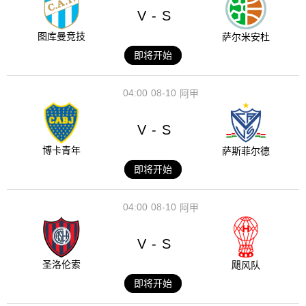
V
S
-
图库曼竞技
萨尔米安杜
即将开始
04:00
08-10
阿甲
V
S
-
博卡青年
萨斯菲尔德
即将开始
04:00
08-10
阿甲
V
S
-
圣洛伦索
飓风队
即将开始