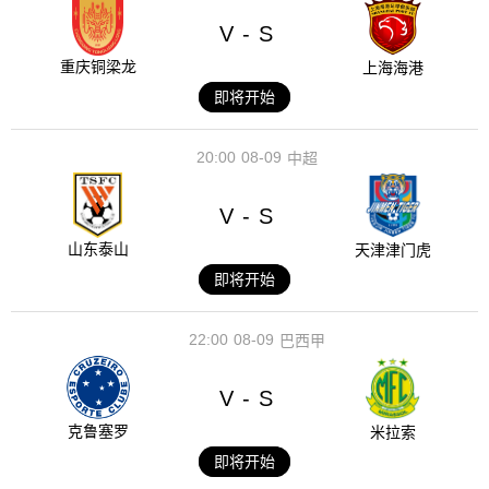
V
S
-
重庆铜梁龙
上海海港
即将开始
20:00
08-09
中超
V
S
-
山东泰山
天津津门虎
即将开始
22:00
08-09
巴西甲
V
S
-
克鲁塞罗
米拉索
即将开始