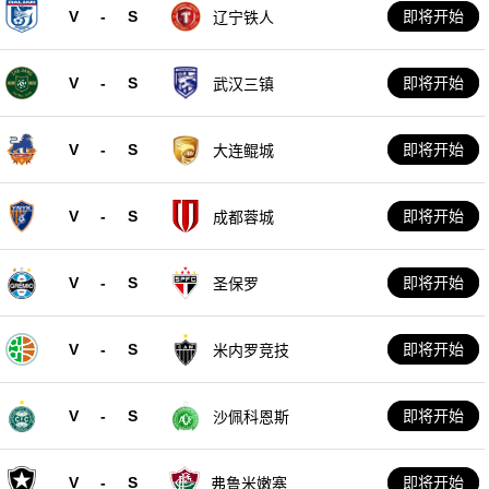
V
-
S
即将开始
辽宁铁人
V
-
S
即将开始
武汉三镇
V
-
S
即将开始
大连鲲城
V
-
S
即将开始
成都蓉城
V
-
S
即将开始
圣保罗
V
-
S
即将开始
米内罗竞技
V
-
S
即将开始
沙佩科恩斯
V
-
S
即将开始
弗鲁米嫩塞