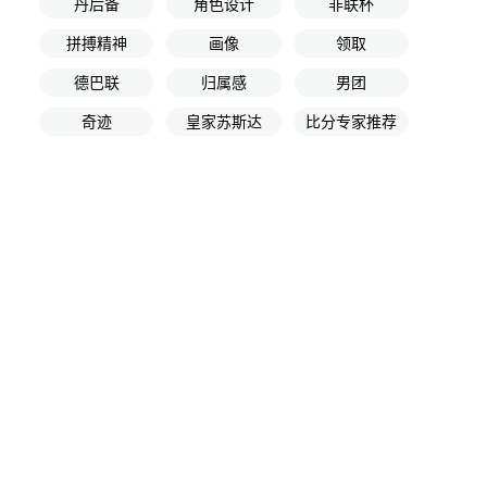
丹后备
角色设计
非联杯
拼搏精神
画像
领取
德巴联
归属感
男团
奇迹
皇家苏斯达
比分专家推荐