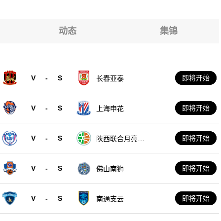
动态
集锦
V
-
S
即将开始
长春亚泰
V
-
S
即将开始
上海申花
V
-
S
即将开始
陕西联合月亮泊
队
V
-
S
即将开始
佛山南狮
V
-
S
即将开始
南通支云