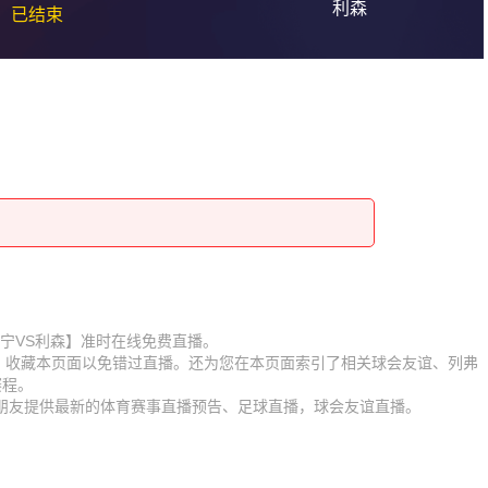
利森
已结束
赛【列弗宁VS利森】准时在线免费直播。
D】收藏本页面以免错过直播。还为您在本页面索引了相关球会友谊、列弗
赛程。
迷朋友提供最新的体育赛事直播预告、足球直播，球会友谊直播。