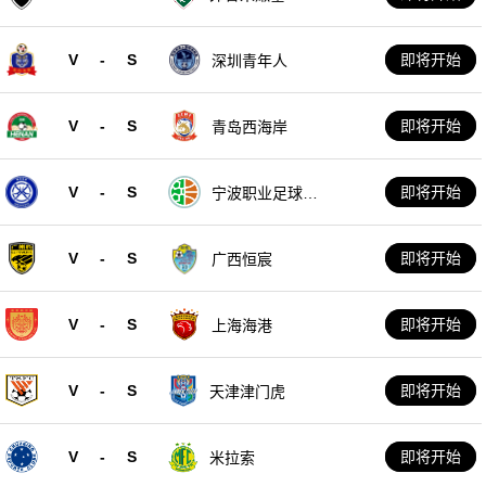
V
-
S
即将开始
深圳青年人
V
-
S
即将开始
青岛西海岸
V
-
S
即将开始
宁波职业足球俱
乐部
V
-
S
即将开始
广西恒宸
V
-
S
即将开始
上海海港
V
-
S
即将开始
天津津门虎
V
-
S
即将开始
米拉索