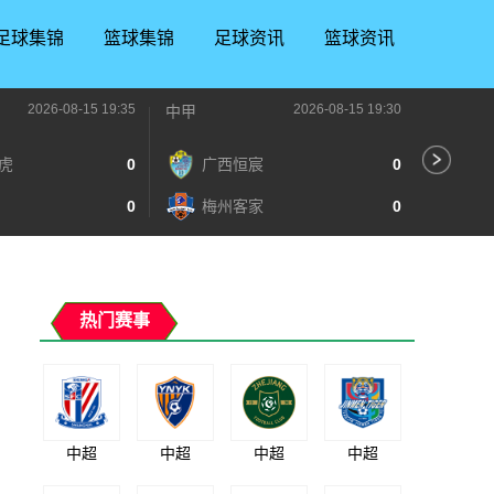
足球集锦
篮球集锦
足球资讯
篮球资讯
2026-08-15 19:35
2026-08-15 19:30
中甲
中甲
虎
0
广西恒宸
0
陕
0
梅州客家
0
长
热门赛事
中超
中超
中超
中超