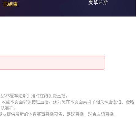
夏拿达斯
已结束
赛【费哈瓦VS夏拿达斯】准时在线免费直播。
D】收藏本页面以免错过直播。还为您在本页面索引了相关球会友谊、费哈
两队赛程。
迷朋友提供最新的体育赛事直播预告、足球直播，球会友谊直播。