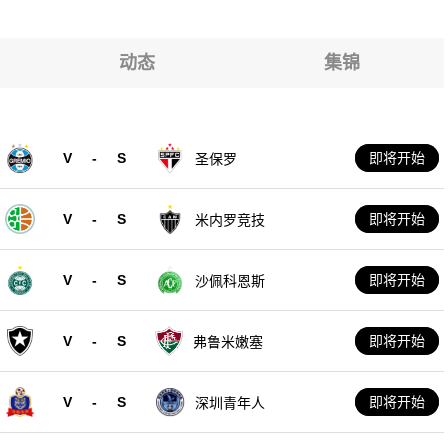
动态
集锦
V
-
S
即将开始
圣保罗
V
-
S
即将开始
米内罗竞技
V
-
S
即将开始
沙佩科恩斯
V
-
S
即将开始
弗鲁米嫩塞
V
-
S
即将开始
深圳青年人