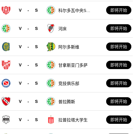
V
-
S
即将开始
科尔多瓦中央SD
E
V
-
S
即将开始
河床
V
-
S
即将开始
阿尔多斯维
V
-
S
即将开始
甘拿斯亚门多萨
V
-
S
即将开始
竞技俱乐部
V
-
S
即将开始
普拉腾斯
V
-
S
即将开始
拉普拉塔大学生