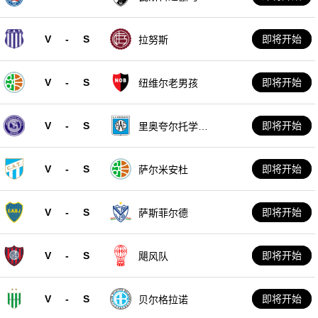
V
-
S
即将开始
拉努斯
V
-
S
即将开始
纽维尔老男孩
V
-
S
即将开始
里奥夸尔托学生
队
V
-
S
即将开始
萨尔米安杜
V
-
S
即将开始
萨斯菲尔德
V
-
S
即将开始
飓风队
V
-
S
即将开始
贝尔格拉诺