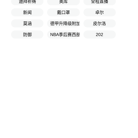
迪拜祈祷
奥库
全程直播
新闻
戴口罩
卓尔
莫涵
德甲升降级附加赛次回合
皮尔洛
防御
NBA季后赛西部决赛G2
202