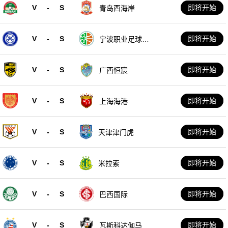
V
-
S
即将开始
青岛西海岸
V
-
S
即将开始
宁波职业足球俱
乐部
V
-
S
即将开始
广西恒宸
V
-
S
即将开始
上海海港
V
-
S
即将开始
天津津门虎
V
-
S
即将开始
米拉索
V
-
S
即将开始
巴西国际
V
-
S
即将开始
瓦斯科达伽马