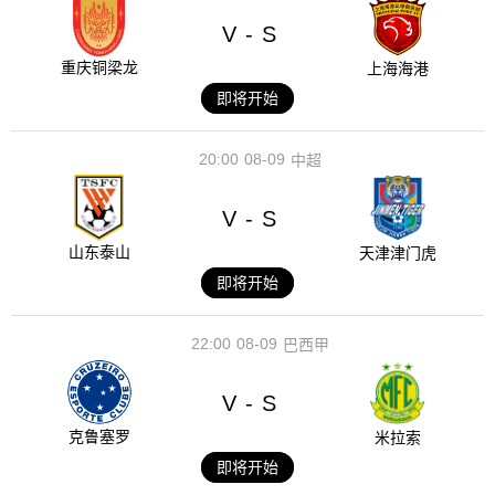
V
S
-
重庆铜梁龙
上海海港
即将开始
20:00
08-09
中超
V
S
-
山东泰山
天津津门虎
即将开始
22:00
08-09
巴西甲
V
S
-
克鲁塞罗
米拉索
即将开始