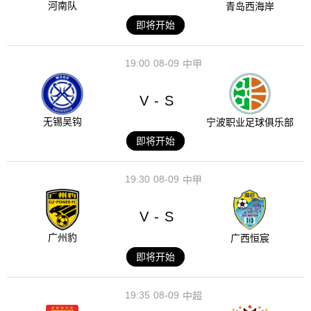
河南队
青岛西海岸
即将开始
19:00
08-09
中甲
V
S
-
无锡吴钩
宁波职业足球俱乐部
即将开始
19:30
08-09
中甲
V
S
-
广州豹
广西恒宸
即将开始
19:35
08-09
中超