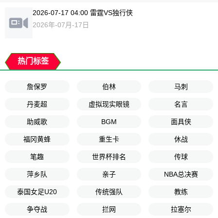
2026-07-17 04:00 雷霆VS独行侠
2026年-07月-17日
热门标签
詹保罗
伯林
马刺
丹麦超
虚拟现实眼镜
名言
助威歌
BGM
面具侠
福冈黄蜂
重生卡
休战
笔趣
世界杯排名
传球
萍乡队
亲子
NBA总决赛
泰国女足U20
传统强队
教练
争夺战
拦网
拉塞尔