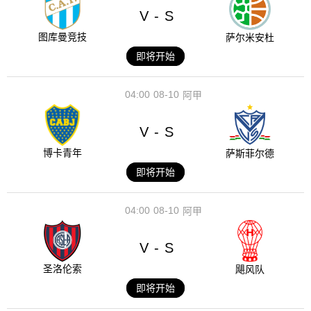
V
S
-
图库曼竞技
萨尔米安杜
即将开始
04:00
08-10
阿甲
V
S
-
博卡青年
萨斯菲尔德
即将开始
04:00
08-10
阿甲
V
S
-
圣洛伦索
飓风队
即将开始