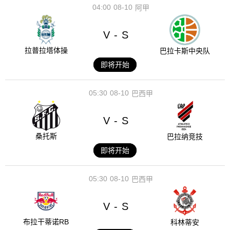
04:00
08-10
阿甲
V
S
-
拉普拉塔体操
巴拉卡斯中央队
即将开始
05:30
08-10
巴西甲
V
S
-
桑托斯
巴拉纳竞技
即将开始
05:30
08-10
巴西甲
V
S
-
布拉干蒂诺RB
科林蒂安