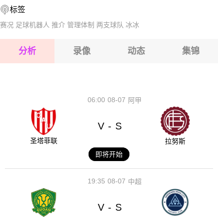
标签
2026-08-14 【国际友谊】 斯洛文尼亚VS塞浦路斯
2026-08-15 【国际友谊】 斯洛文尼亚VS塞浦路斯
赛况
足球机器人
推介
管理体制
两支球队
冰冰
2026-08-15 【国际友谊】 斯洛文尼亚VS塞浦路斯
分析
录像
动态
集锦
2026-08-15 【国际友谊】 斯洛文尼亚VS塞浦路斯
2026-08-14 【国际友谊】 斯洛文尼亚VS塞浦路斯
06:00
08-07
阿甲
V
S
-
圣塔菲联
拉努斯
即将开始
19:35
08-07
中超
V
S
-