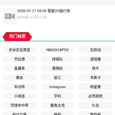
2026-07-17 04:00 雷霆VS独行侠
2026年-07月-17日
热门标签
多米尼加男篮
NBA2K18PS3
后防线
杰拉德
绿城队
透视器
直播表
葡锦标
铁牛
展会
丽江
韦斯卡
年对阵
Instagram
明星赛
小球迷
亨利
必然趋势
罚球命中率
魔鬼主场
礼包
新兴力量
俄超
黎巴杯