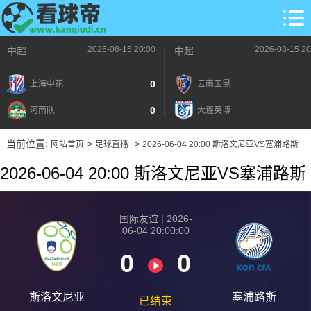
2026-08-15 20:00
2026-08-15 20
中超
中超
0
上海申花
云南玉昆
0
河南队
大连英博
当前位置:
>
>
网站首页
足球直播
2026-06-04 20:00 斯洛文尼亚VS塞浦路斯
2026-06-04 20:00 斯洛文尼亚VS塞浦路斯
国际友谊 | 2026-
06-04 20:00:00
0
0
斯洛文尼亚
塞浦路斯
已结束