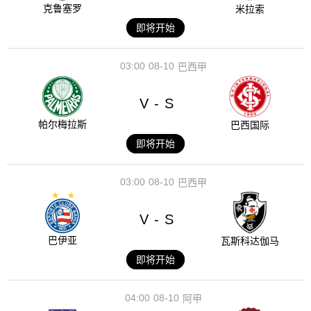
克鲁塞罗
米拉索
即将开始
03:00
08-10
巴西甲
V
S
-
帕尔梅拉斯
巴西国际
即将开始
03:00
08-10
巴西甲
V
S
-
巴伊亚
瓦斯科达伽马
即将开始
04:00
08-10
阿甲