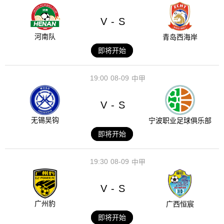
V
S
-
河南队
青岛西海岸
即将开始
19:00
08-09
中甲
V
S
-
无锡吴钩
宁波职业足球俱乐部
即将开始
19:30
08-09
中甲
V
S
-
广州豹
广西恒宸
即将开始