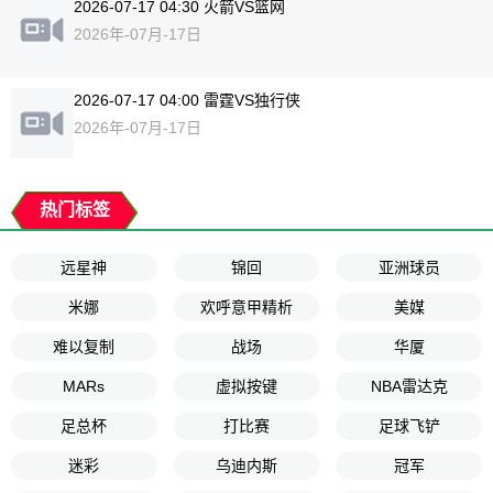
2026-07-17 04:30 火箭VS篮网
2026年-07月-17日
2026-07-17 04:00 雷霆VS独行侠
2026年-07月-17日
热门标签
远星神
锦回
亚洲球员
米娜
欢呼意甲精析
美媒
难以复制
战场
华厦
MARs
虚拟按键
NBA雷达克
足总杯
打比赛
足球飞铲
迷彩
乌迪内斯
冠军