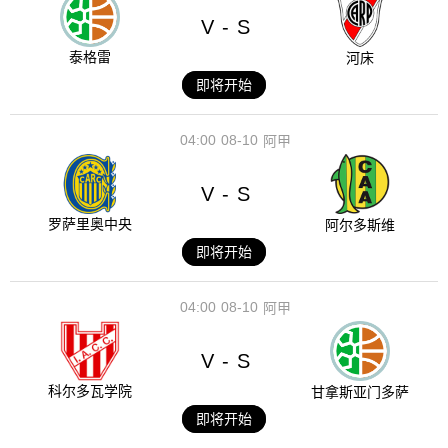
V
S
-
泰格雷
河床
即将开始
04:00
08-10
阿甲
V
S
-
罗萨里奥中央
阿尔多斯维
即将开始
04:00
08-10
阿甲
V
S
-
科尔多瓦学院
甘拿斯亚门多萨
即将开始