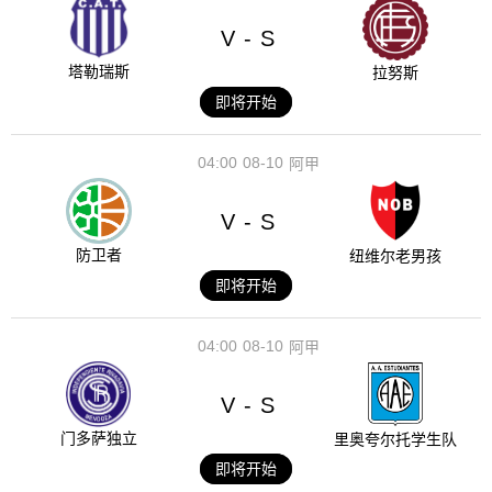
V
S
-
塔勒瑞斯
拉努斯
即将开始
04:00
08-10
阿甲
V
S
-
防卫者
纽维尔老男孩
即将开始
04:00
08-10
阿甲
V
S
-
门多萨独立
里奥夸尔托学生队
即将开始