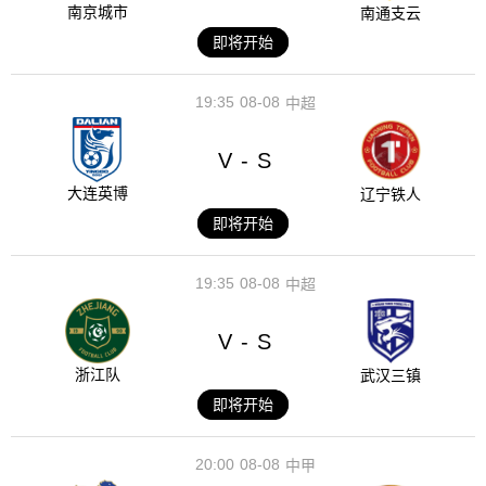
南京城市
南通支云
即将开始
19:35
08-08
中超
V
S
-
大连英博
辽宁铁人
即将开始
19:35
08-08
中超
V
S
-
浙江队
武汉三镇
即将开始
20:00
08-08
中甲