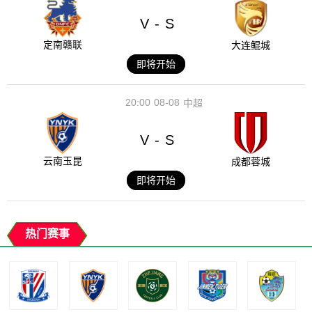
V
S
-
定南赣联
大连鲲城
即将开始
20:00
08-08
中超
V
S
-
云南玉昆
成都蓉城
即将开始
热门赛事