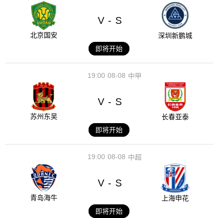
V
S
-
北京国安
深圳新鹏城
即将开始
19:00
08-08
中甲
V
S
-
苏州东吴
长春亚泰
即将开始
19:00
08-08
中超
V
S
-
青岛海牛
上海申花
即将开始