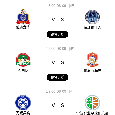
18:00
08-09
中甲
V
S
-
延边龙鼎
深圳青年人
即将开始
19:00
08-09
中超
V
S
-
河南队
青岛西海岸
即将开始
19:00
08-09
中甲
V
S
-
无锡吴钩
宁波职业足球俱乐部