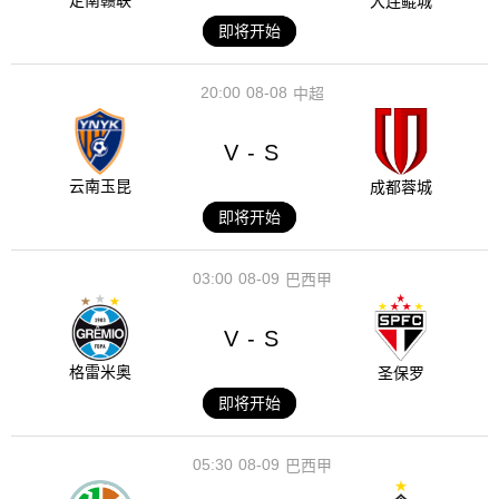
定南赣联
大连鲲城
即将开始
20:00
08-08
中超
V
S
-
云南玉昆
成都蓉城
即将开始
03:00
08-09
巴西甲
V
S
-
格雷米奥
圣保罗
即将开始
05:30
08-09
巴西甲