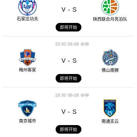
V
S
-
石家庄功夫
陕西联合月亮泊队
即将开始
19:30
08-08
中甲
V
S
-
梅州客家
佛山南狮
即将开始
19:30
08-08
中甲
V
S
-
南京城市
南通支云
即将开始