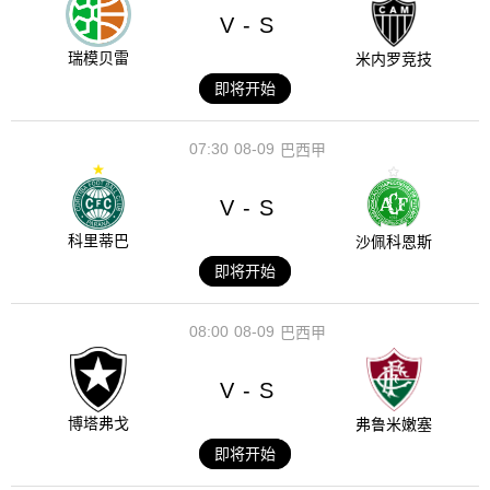
V
S
-
瑞模贝雷
米内罗竞技
即将开始
07:30
08-09
巴西甲
V
S
-
科里蒂巴
沙佩科恩斯
即将开始
08:00
08-09
巴西甲
V
S
-
博塔弗戈
弗鲁米嫩塞
即将开始