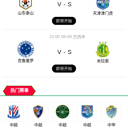
V
S
-
山东泰山
天津津门虎
即将开始
22:00
08-09
巴西甲
V
S
-
克鲁塞罗
米拉索
即将开始
热门赛事
中超
中超
中超
中超
中甲