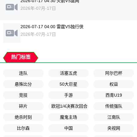
2026-07-17 04:30 火箭VS篮网
2026年-07月-17日
2026-07-17 04:00 雷霆VS独行侠
2026年-07月-17日
热门标签
连队
活塞五虎
阿尔巴杯
悬殊比分
50大巨星
权益
竞技
手游
西青U19
碎片
欧冠1/4决赛次回合
传统强队
绝杀时刻
魔鬼主场
江南队
比尔森
中国
央视网