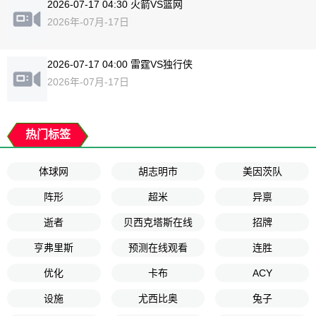
2026-07-17 04:30 火箭VS篮网
2026年-07月-17日
2026-07-17 04:00 雷霆VS独行侠
2026年-07月-17日
热门标签
体球网
胡志明市
美因茨队
阵形
超米
异禀
逝者
贝西克塔斯在线
招牌
亨弗里斯
预测在线观看
连胜
优化
卡布
ACY
设施
尤西比奥
兔子