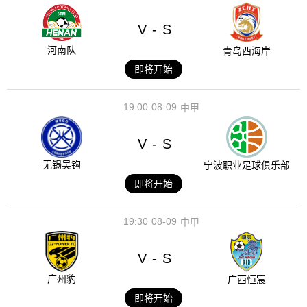
V
S
-
河南队
青岛西海岸
即将开始
19:00
08-09
中甲
V
S
-
无锡吴钩
宁波职业足球俱乐部
即将开始
19:30
08-09
中甲
V
S
-
广州豹
广西恒宸
即将开始