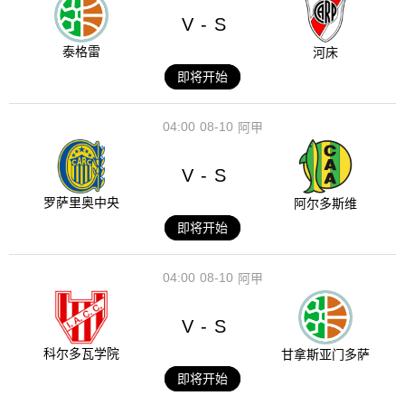
V
S
-
泰格雷
河床
即将开始
04:00
08-10
阿甲
V
S
-
罗萨里奥中央
阿尔多斯维
即将开始
04:00
08-10
阿甲
V
S
-
科尔多瓦学院
甘拿斯亚门多萨
即将开始