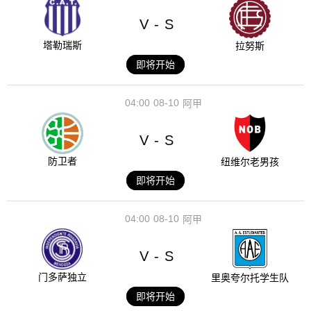
V
S
-
塔勒瑞斯
拉努斯
即将开始
04:00
08-10
阿甲
V
S
-
防卫者
纽维尔老男孩
即将开始
04:00
08-10
阿甲
V
S
-
门多萨独立
里奥夸尔托学生队
即将开始