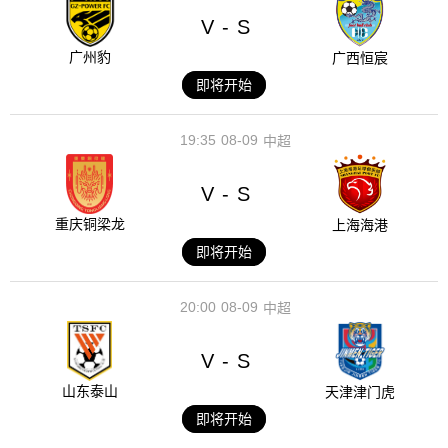
V
S
-
广州豹
广西恒宸
即将开始
19:35
08-09
中超
V
S
-
重庆铜梁龙
上海海港
即将开始
20:00
08-09
中超
V
S
-
山东泰山
天津津门虎
即将开始