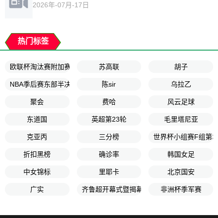
2026年-07月-17日
热门标签
欧联杯淘汰赛附加赛抽签
苏高联
胡子
NBA季后赛东部半决赛G6
陈sir
乌拉乙
聚会
费哈
风云足球
东道国
英超第23轮
毛里塔尼亚
克亚丙
三分榜
世界杯小组赛F组第2
折扣黑榜
确诊率
韩国女足
中女锦标
里耶卡
北京国安
广实
齐鲁超开幕式暨揭幕战
非洲杯季军赛