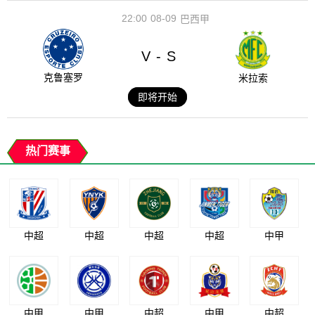
22:00
08-09
巴西甲
V
S
-
克鲁塞罗
米拉索
即将开始
热门赛事
中超
中超
中超
中超
中甲
中甲
中甲
中超
中甲
中超