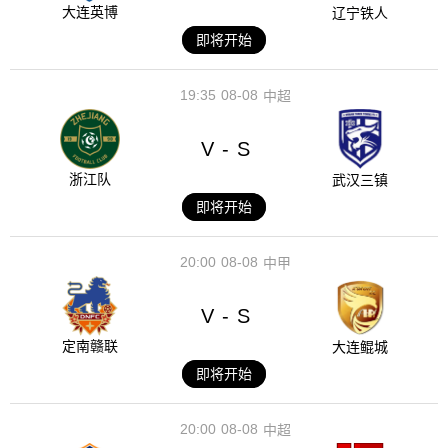
大连英博
辽宁铁人
即将开始
19:35
08-08
中超
V
S
-
浙江队
武汉三镇
即将开始
20:00
08-08
中甲
V
S
-
定南赣联
大连鲲城
即将开始
20:00
08-08
中超