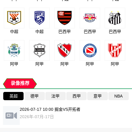
中超
中超
巴西甲
巴西甲
巴西甲
阿甲
阿甲
阿甲
阿甲
阿甲
录像推荐
英超
德甲
法甲
西甲
意甲
NBA
2026-07-17 10:00 掘金VS开拓者
2026年-07月-17日