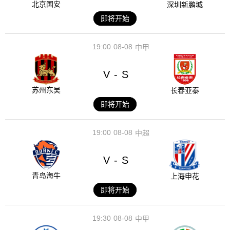
北京国安
深圳新鹏城
即将开始
19:00
08-08
中甲
V
S
-
苏州东吴
长春亚泰
即将开始
19:00
08-08
中超
V
S
-
青岛海牛
上海申花
即将开始
19:30
08-08
中甲