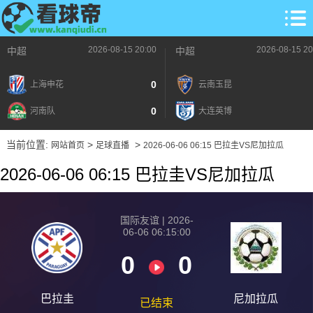
2026-08-15 20:00
2026-08-15 20
中超
中超
0
上海申花
云南玉昆
0
河南队
大连英博
当前位置:
>
>
网站首页
足球直播
2026-06-06 06:15 巴拉圭VS尼加拉瓜
2026-06-06 06:15 巴拉圭VS尼加拉瓜
国际友谊 | 2026-
06-06 06:15:00
0
0
巴拉圭
尼加拉瓜
已结束