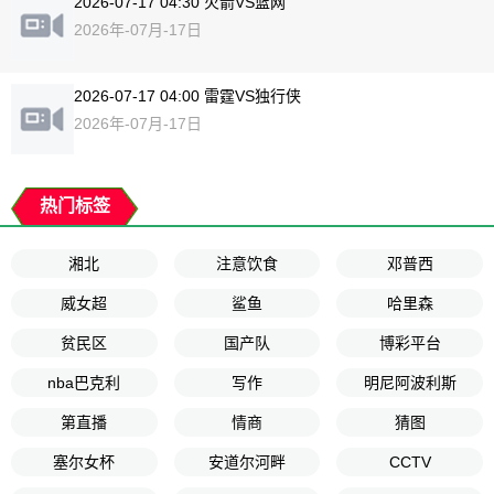
2026-07-17 04:30 火箭VS篮网
2026年-07月-17日
2026-07-17 04:00 雷霆VS独行侠
2026年-07月-17日
热门标签
湘北
注意饮食
邓普西
威女超
鲨鱼
哈里森
贫民区
国产队
博彩平台
nba巴克利
写作
明尼阿波利斯
第直播
情商
猜图
塞尔女杯
安道尔河畔
CCTV