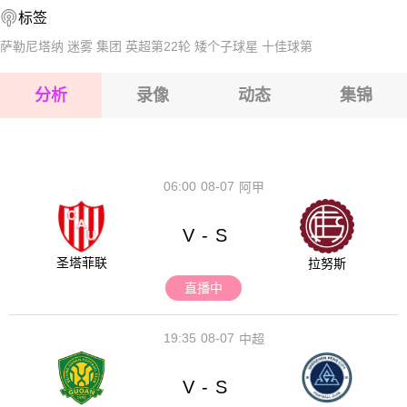
标签
2026-08-14 【国际友谊】 巴拉圭VS尼加拉瓜
2026-08-15 【国际友谊】 巴拉圭VS尼加拉瓜
萨勒尼塔纳
迷雾
集团
英超第22轮
矮个子球星
十佳球第
2026-08-15 【国际友谊】 巴拉圭VS尼加拉瓜
分析
录像
动态
集锦
2026-08-15 【国际友谊】 巴拉圭VS尼加拉瓜
2026-08-14 【国际友谊】 巴拉圭VS尼加拉瓜
06:00
08-07
阿甲
V
S
-
圣塔菲联
拉努斯
直播中
19:35
08-07
中超
V
S
-