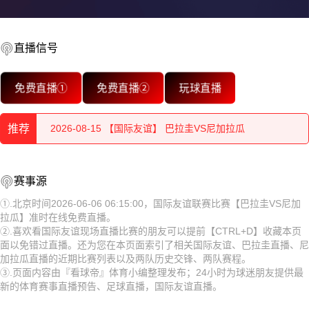
直播信号
2026-08-15 【国际友谊】 巴拉圭VS尼加拉瓜
免费直播①
免费直播②
玩球直播
2026-08-15 【国际友谊】 巴拉圭VS尼加拉瓜
推荐
2026-08-15 【国际友谊】 巴拉圭VS尼加拉瓜
2026-08-15 【国际友谊】 巴拉圭VS尼加拉瓜
2026-08-15 【国际友谊】 巴拉圭VS尼加拉瓜
赛事源
2026-08-15 【国际友谊】 巴拉圭VS尼加拉瓜
2026-08-15 【国际友谊】 巴拉圭VS尼加拉瓜
①.北京时间2026-06-06 06:15:00，国际友谊联赛比赛【巴拉圭VS尼加
拉瓜】准时在线免费直播。
2026-08-15 【国际友谊】 巴拉圭VS尼加拉瓜
2026-08-15 【国际友谊】 巴拉圭VS尼加拉瓜
②.喜欢看国际友谊现场直播比赛的朋友可以提前【CTRL+D】收藏本页
面以免错过直播。还为您在本页面索引了相关国际友谊、巴拉圭直播、尼
2026-08-15 【国际友谊】 巴拉圭VS尼加拉瓜
2026-08-15 【国际友谊】 巴拉圭VS尼加拉瓜
加拉瓜直播的近期比赛列表以及两队历史交锋、两队赛程。
③.页面内容由『看球帝』体育小编整理发布；24小时为球迷朋友提供最
2026-08-15 【国际友谊】 巴拉圭VS尼加拉瓜
2026-08-15 【国际友谊】 巴拉圭VS尼加拉瓜
新的体育赛事直播预告、足球直播，国际友谊直播。
2026-08-15 【国际友谊】 巴拉圭VS尼加拉瓜
2026-08-15 【国际友谊】 巴拉圭VS尼加拉瓜