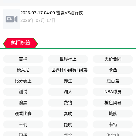
2026-07-17 04:00 雷霆VS独行侠
2026年-07月-17日
热门标签
吉祥
世界杯上
天价合同
德莱尼
世界杯小组赛L组第3轮
卡西
比分表上
养生
魔百盒
测试
湖人
NBA球员
购票
费钱
橙色风暴
观看比赛
奏响
城队
王们
昆明
卡特
闽超
华金
洛金山