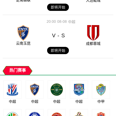
定南赣联
大连鲲城
即将开始
20:00
08-08
中超
V
S
-
云南玉昆
成都蓉城
即将开始
热门赛事
中超
中超
中超
中超
中甲