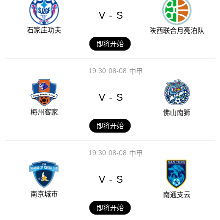
V
S
-
石家庄功夫
陕西联合月亮泊队
即将开始
19:30
08-08
中甲
V
S
-
梅州客家
佛山南狮
即将开始
19:30
08-08
中甲
V
S
-
南京城市
南通支云
即将开始