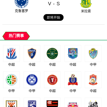
V
S
-
克鲁塞罗
米拉索
即将开始
热门赛事
中超
中超
中超
中超
中甲
中甲
中甲
中超
中甲
中超