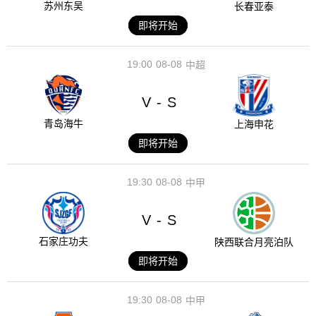
苏州东吴
长春亚泰
即将开始
19:00
08-08
中超
V
S
-
青岛海牛
上海申花
即将开始
19:30
08-08
中甲
V
S
-
石家庄功夫
陕西联合月亮泊队
即将开始
19:30
08-08
中甲