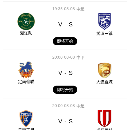
19:35
08-08
中超
V
S
-
浙江队
武汉三镇
即将开始
20:00
08-08
中甲
V
S
-
定南赣联
大连鲲城
即将开始
20:00
08-08
中超
V
S
-