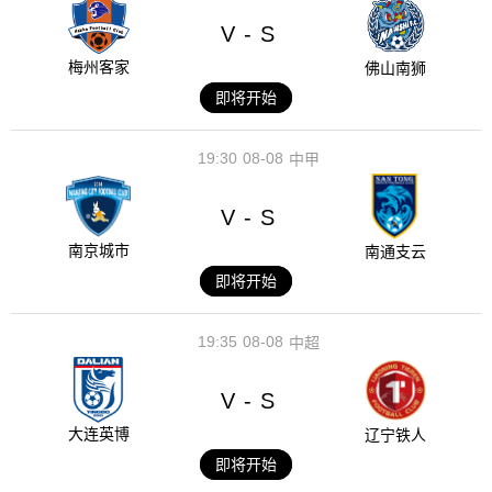
V
S
-
梅州客家
佛山南狮
即将开始
19:30
08-08
中甲
V
S
-
南京城市
南通支云
即将开始
19:35
08-08
中超
V
S
-
大连英博
辽宁铁人
即将开始