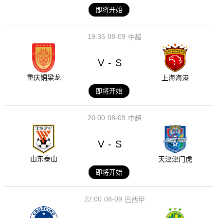
即将开始
19:35
08-09
中超
V
S
-
重庆铜梁龙
上海海港
即将开始
20:00
08-09
中超
V
S
-
山东泰山
天津津门虎
即将开始
22:00
08-09
巴西甲