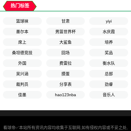
热门标签
篮球袜
甘肃
yiyi
墨尔本
男篮世界杯
水庆霞
席上
大鲨鱼
培养
桑坦德竞技
回场
奖品
外国
费雷拉
衡水队
吴兴涵
摸蛋
总部
裁判员
分享表
劲睿
佳墨
hao123nba
音乐人
看球帝✅本站所有资讯内容均收集于互联网,如有侵权内容或不妥之处,