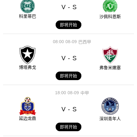
V
S
-
科里蒂巴
沙佩科恩斯
即将开始
08:00
08-09
巴西甲
V
S
-
博塔弗戈
弗鲁米嫩塞
即将开始
18:00
08-09
中甲
V
S
-
延边龙鼎
深圳青年人
即将开始