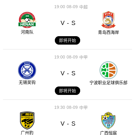
19:00
08-09
中超
V
S
-
河南队
青岛西海岸
即将开始
19:00
08-09
中甲
V
S
-
无锡吴钩
宁波职业足球俱乐部
即将开始
19:30
08-09
中甲
V
S
-
广州豹
广西恒宸