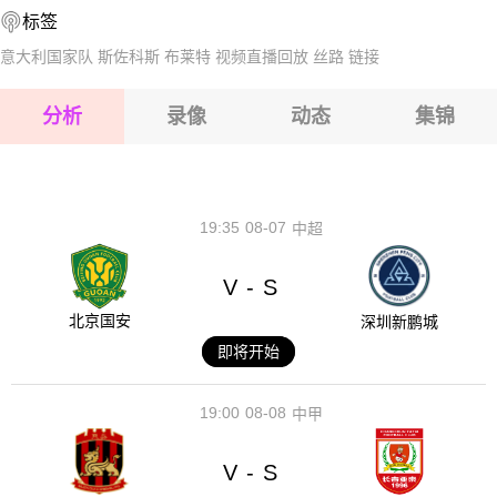
标签
2026-08-15 【丹丙A】 韦加尔VS利森格
意大利国家队
斯佐科斯
布莱特
视频直播回放
丝路
链接
2026-08-15 【丹丙A】 韦加尔VS利森格
分析
录像
动态
集锦
2026-08-15 【丹丙A】 韦加尔VS利森格
2026-08-14 【丹丙A】 韦加尔VS利森格
19:35
08-07
中超
V
S
-
北京国安
深圳新鹏城
即将开始
19:00
08-08
中甲
V
S
-