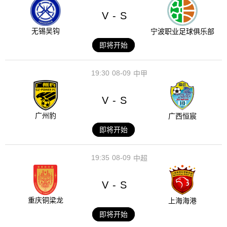
V
S
-
无锡吴钩
宁波职业足球俱乐部
即将开始
19:30
08-09
中甲
V
S
-
广州豹
广西恒宸
即将开始
19:35
08-09
中超
V
S
-
重庆铜梁龙
上海海港
即将开始