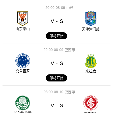
20:00
08-09
中超
V
S
-
山东泰山
天津津门虎
即将开始
22:00
08-09
巴西甲
V
S
-
克鲁塞罗
米拉索
即将开始
03:00
08-10
巴西甲
V
S
-