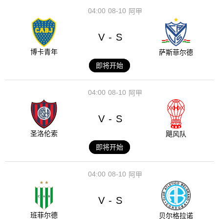
04:00
08-10
阿甲
V
S
-
博卡青年
萨斯菲尔德
即将开始
04:00
08-10
阿甲
V
S
-
圣洛伦索
飓风队
即将开始
04:00
08-10
阿甲
V
S
-
班菲尔德
贝尔格拉诺