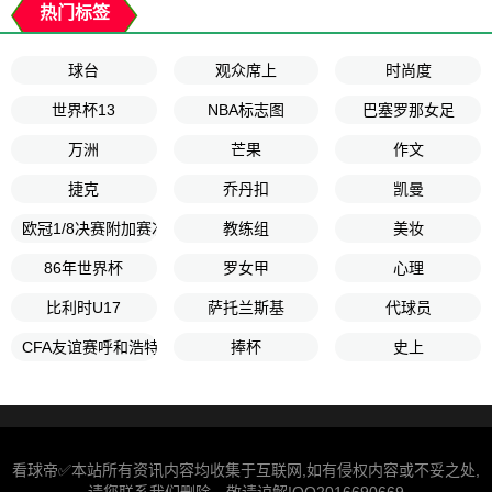
热门标签
球台
观众席上
时尚度
世界杯13
NBA标志图
巴塞罗那女足
万洲
芒果
作文
捷克
乔丹扣
凯曼
欧冠1/8决赛附加赛次回合
教练组
美妆
86年世界杯
罗女甲
心理
比利时U17
萨托兰斯基
代球员
CFA友谊赛呼和浩特赛第2轮
捧杯
史上
看球帝✅本站所有资讯内容均收集于互联网,如有侵权内容或不妥之处,