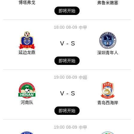
博塔弗戈
弗鲁米嫩塞
即将开始
18:00
08-09
中甲
V
S
-
延边龙鼎
深圳青年人
即将开始
19:00
08-09
中超
V
S
-
河南队
青岛西海岸
即将开始
19:00
08-09
中甲