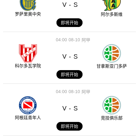
V
S
-
罗萨里奥中央
阿尔多斯维
即将开始
04:00
08-10
阿甲
V
S
-
科尔多瓦学院
甘拿斯亚门多萨
即将开始
04:00
08-10
阿甲
V
S
-
阿根廷青年人
竞技俱乐部
即将开始