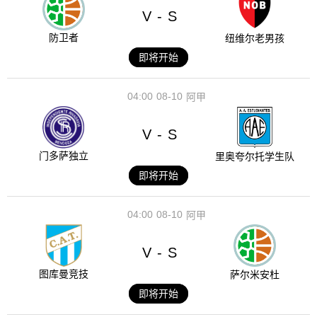
V
S
-
防卫者
纽维尔老男孩
即将开始
04:00
08-10
阿甲
V
S
-
门多萨独立
里奥夸尔托学生队
即将开始
04:00
08-10
阿甲
V
S
-
图库曼竞技
萨尔米安杜
即将开始